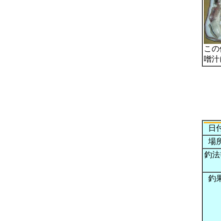
この
噌汁
日
場
釣法
釣