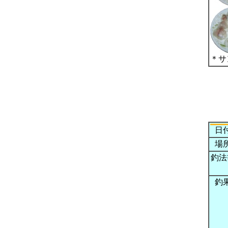
＊サ
日
場
釣法
釣