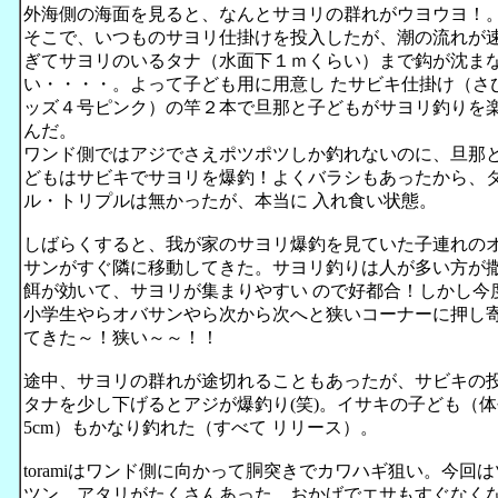
外海側の海面を見ると、なんとサヨリの群れがウヨウヨ！
そこで、いつものサヨリ仕掛けを投入したが、潮の流れが
ぎてサヨリのいるタナ（水面下１ｍくらい）まで鈎が沈ま
い・・・・。よって子ども用に用意し たサビキ仕掛け（さ
ッズ４号ピンク）の竿２本で旦那と子どもがサヨリ釣りを
んだ。
ワンド側ではアジでさえポツポツしか釣れないのに、旦那
どもはサビキでサヨリを爆釣！よくバラシもあったから、
ル・トリプルは無かったが、本当に 入れ食い状態。
しばらくすると、我が家のサヨリ爆釣を見ていた子連れの
サンがすぐ隣に移動してきた。サヨリ釣りは人が多い方が
餌が効いて、サヨリが集まりやすい ので好都合！しかし今
小学生やらオバサンやら次から次へと狭いコーナーに押し
てきた～！狭い～～！！
途中、サヨリの群れが途切れることもあったが、サビキの
タナを少し下げるとアジが爆釣り(笑)。イサキの子ども（体
5cm）もかなり釣れた（すべて リリース）。
toramiはワンド側に向かって胴突きでカワハギ狙い。今回
ツン、アタリがたくさんあった。おかげでエサもすぐなく