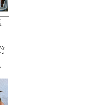
と
着。
ジな
か大
っ