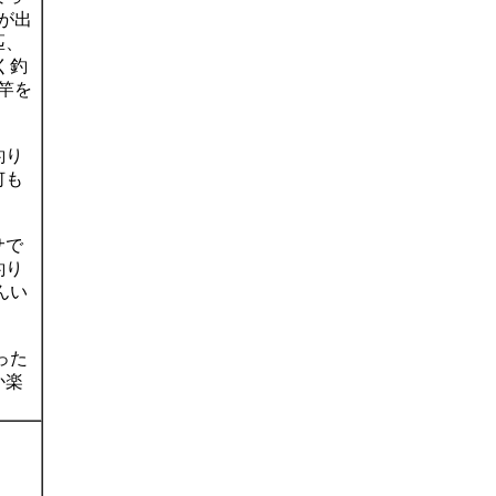
が出
匹、
く釣
に竿を
釣り
何も
サで
釣り
んい
った
か楽