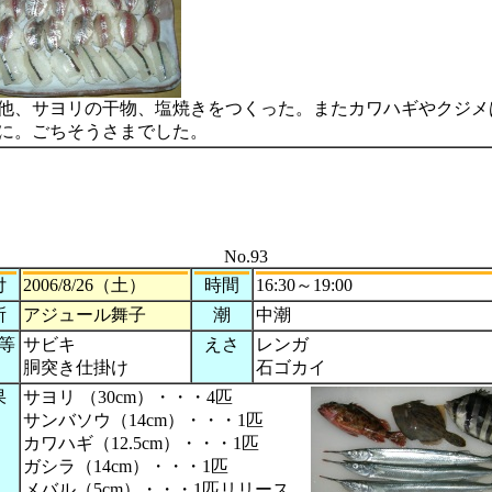
他、サヨリの干物、塩焼きをつくった。またカワハギやクジメ
に。ごちそうさまでした。
No.93
付
2006/8/26（土）
時間
16:30～19:00
所
アジュール舞子
潮
中潮
等
サビキ
えさ
レンガ
胴突き仕掛け
石ゴカイ
果
サヨリ （30cm）・・・4匹
サンバソウ（14cm）・・・1匹
カワハギ（12.5cm）・・・1匹
ガシラ（14cm）・・・1匹
メバル（5cm）・・・1匹リリース