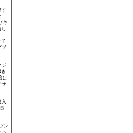
。
速す
な
びキ
楽し
と子
ダブ
オジ
撒き
度は
寄せ
投入
長
はツン
なっ