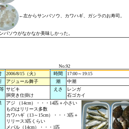
←左からサンバソウ、カワハギ、ガシラのお寿司。
ンバソウがなかなか美味しかった。
No.92
付
2006/8/15（火）
時間
17:00～19:15
所
アジュール舞子
潮
中潮
等
サビキ
えさ
レンガ
胴突き仕掛け
石ゴカイ
果
アジ （14cm）・・・14匹＋小さい
ものはリリース多数
カワハギ（13～15cm）・・・3匹＋
リリース3匹くらい
メバル（14cm）・・・1匹