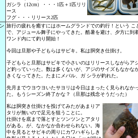
ガシラ（12cm）・・・1匹＋1匹リリ
ース
フグ・・・リリース2匹
ン
旅行の疲れを癒すにはホームグランドでの釣行！という こ
で、アジュール舞子にやってきた。酷暑を避け、夕方に到
ワンド内にて釣り開始！
今回は旦那や子どもらはサビキ。私は胴突き仕掛け。
子どもらと旦那はサビキで小さいのはリリースしながらア
ど釣っていった。数は多くないが、アジのサイズもなかな
きくなってきた。たまにメバル、ガ シラが釣れた。
先月までウヨウヨいたサヨリは今日はまったく見られなか
た。もうシーズン終了かな？（旦那は残念そうだった）
私は胴突き仕掛けを投げてみたがあまりア
タリが無いので足元を狙うことに。
仕掛けを底まで落とすとツンツンとアタリ
がある。が、なかなか合わせられない。海
中を見るとサビキの周りにカワハギらしき