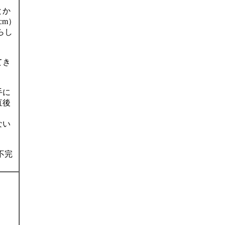
とか
cm）
らし
てき
手に
直後
ない
不完