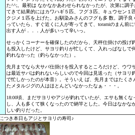
た^^;。最初は なかなかあわせられなかったが、次第に調子
てきて結果的にはカワハギ５匹、フグ３匹、キュウセン１
クジメ１匹を上げた。お馴染みさんのフグも多 数。調子良
っていたら、すぐ近くに人が寄ってきて、toramiのまん前
出す人が．．．人が多いって辛いっ。
せっかくコーナーを確保したのだから、天秤仕掛けの投げ
も投入したけど、サヨリ釣りが忙しくて、入れっぱなしで
釣れなかった（釣らなかった）。
先月までなら大サバ仕掛けを投入するところだけど、ウワ
は最近サバは釣れないらしいので今回は見送った（サヨリ
で忙しかったのが本音）。そういえ ば、先月まではたくさ
たメタルジグの人はほとんどいなかったなぁ・・・。
18:00頃、まだサヨリやアジが釣れていたが、エサも無くな
し、人も多くて狭くなったので納竿とした。今日はなかな
しい釣りだった。
につき本日もアジとサヨリの寿司♪