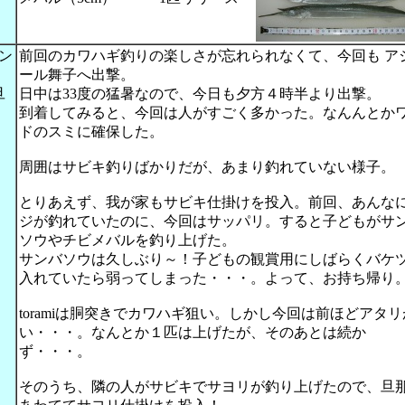
ン
前回のカワハギ釣りの楽しさが忘れられなくて、今回も ア
ール舞子へ出撃。
旦
日中は33度の猛暑なので、今日も夕方４時半より出撃。
）
到着してみると、今回は人がすごく多かった。なんんとか
ドのスミに確保した。
周囲はサビキ釣りばかりだが、あまり釣れていない様子。
とりあえず、我が家もサビキ仕掛けを投入。前回、あんな
ジが釣れていたのに、今回はサッパリ。すると子どもがサ
ソウやチビメバルを釣り上げた。
サンバソウは久しぶり～！子どもの観賞用にしばらくバケ
入れていたら弱ってしまった・・・。よって、お持ち帰り
toramiは胴突きでカワハギ狙い。しかし今回は前ほどアタ
い・・・。なんとか１匹は上げたが、そのあとは続か
ず・・・。
そのうち、隣の人がサビキでサヨリが釣り上げたので、旦