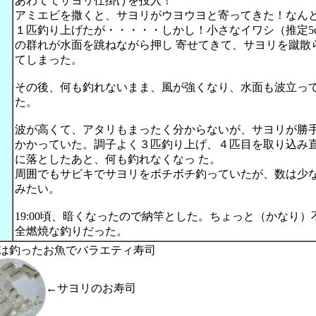
あわててサヨリ仕掛けを投入！
アミエビを撒くと、サヨリがウヨウヨと寄ってきた！なん
１匹釣り上げたが・・・・・しかし！小さなイワシ（推定5
の群れが水面を跳ねながら押し 寄せてきて、サヨリを蹴散
てしまった。
その後、何も釣れないまま、風が強くなり、水面も波立っ
た。
波が高くて、アタリもまったく分からないが、サヨリが勝
かかっていた。調子よく３匹釣り上げ、４匹目を取り込み
に落としたあと、何も釣れなくなっ た。
周囲でもサビキでサヨリをボチボチ釣っていたが、数は少
みたい。
19:00頃、暗くなったので納竿とした。ちょっと（かなり）
全燃焼な釣りだった。
は釣ったお魚でバラエティ寿司
←サヨリのお寿司