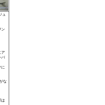
ジュ
ワン
にア
ンバ
ツに
。
リがな
那は