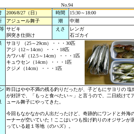
No.94
付
2006/8/27（日）
時間
15:30～18:00
所
アジュール舞子
潮
中潮
等
サビキ
えさ
レンガ
胴突き仕掛け
石ゴカイ
果
サヨリ （25～29cm）・・・30匹
アジ（12～14cm）・・・18匹
カワハギ（12.5～14cm）・・・1匹
キュウセン（14cm）・・・1匹
クジメ（14cm）・・・1匹
ン
昨日はやや不満の残る釣りだったが、子どもにサヨリの 塩
が好評で、「もっと食べたい～」と言うので、二日続けて
旦
ュール舞子にやってきた。
）
今回もなかなかの人出だったけど、奇跡的にワンドと外海
ーナーが空いていた！ここはいつも投げ釣りのオジサンが
っている超１等地（のハズ）。