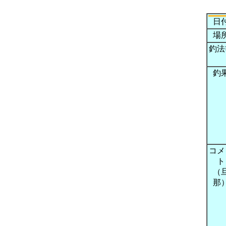
日
場
釣法
釣
コメ
ト
（
那