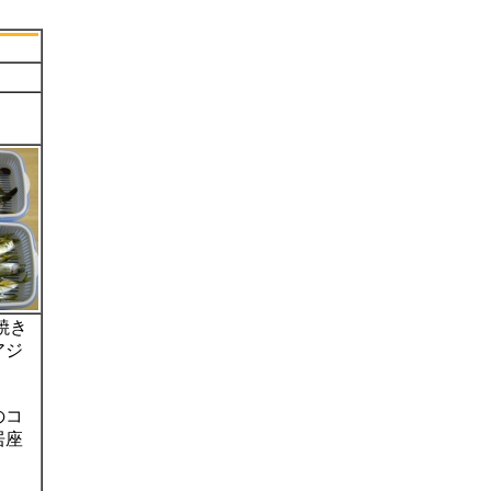
焼き
アジ
のコ
居座