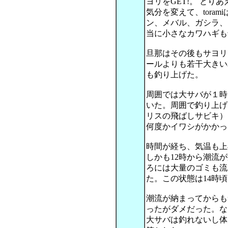
ヨリをGET!。 とりあ
気分を変えて、tora
ン、メバル、ガシラ、
当に小さなカワハギも
旦那はその後もサヨリ
ールよりも若干大きい
も釣り上げた。
周囲では大サバが１時
いた。周囲で釣り上げ
リスの飛ばしサビキ）
何度かイワシがかかった
時間が経ち、気温も上
しかも12時から潮流
ろには大量のゴミも流
た。この状態は14時頃
潮流が納まってからも
ったがダメだった。な
大サバは釣れないし体力