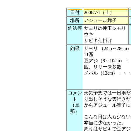
日付
2006/7/1（土）
場所
アジュール舞子
釣法等
サヨリの連玉シモリ
ウキ
サビキ仕掛け
釣果
サヨリ （24.5～28c
11匹
豆アジ（8～10cm）・
匹、リリース多数
メバル（12cm）・・・
コメン
天気予想では一日雨だ
ト
り出しそうな雲行きだ
（旦
からアジュール舞子に
那）
こんな日は人も少ない
本当に少なかった。
周りはサビキで豆アジ