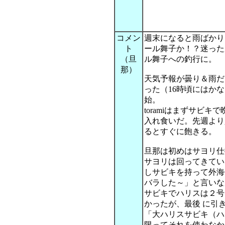
コメン
週末になると雨ばかり
ト
ール舞子か！？迷った
（旦
ル舞子への釣行に。
那）
天気予報が曇り＆雨だ
った（16時頃にはか
始。
toramiはまずサビ
入れ食いだ。先週より
るとすぐに飽きる。
旦那は初めはサヨリ仕
サヨリは回ってきてい
しサビキを持って外海
バラした～」と言いな
サビキでハリスは２号
かったが、最後 に引
「大ハリスサビキ（ハ
限ってそれを使わなか