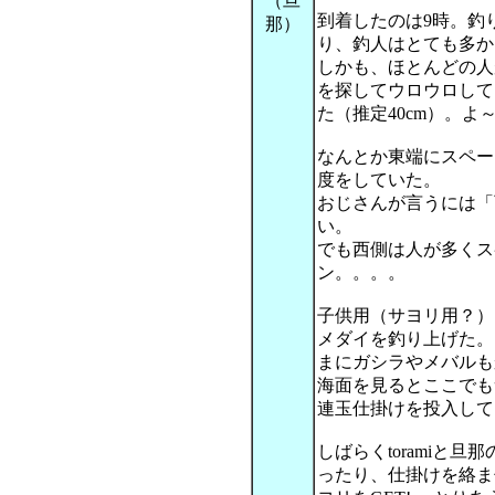
（旦
到着したのは9時。釣
那）
り、釣人はとても多か
しかも、ほとんどの人
を探してウロウロして
た（推定40cm）。よ
なんとか東端にスペー
度をしていた。
おじさんが言うには「
い。
でも西側は人が多くス
ン。。。。
子供用（サヨリ用？）
メダイを釣り上げた。
まにガシラやメバルも
海面を見るとここでも
連玉仕掛けを投入して
しばらくtoramiと
ったり、仕掛けを絡ませ