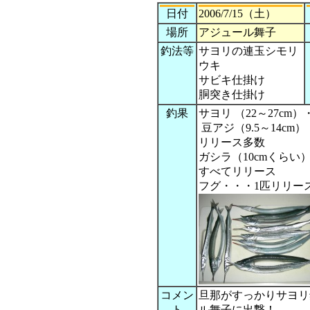
日付
2006/7/15（土）
場所
アジュール舞子
釣法等
サヨリの連玉シモリ
ウキ
サビキ仕掛け
胴突き仕掛け
釣果
サヨリ （22～27cm）
豆アジ（9.5～14cm
リリース多数
ガシラ（10cmくらい
すべてリリース
フグ・・・1匹リリー
コメン
旦那がすっかりサヨリ
ト
ル舞子に出撃！