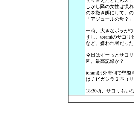
切り替えたとたんスピ
しかし隣の女性は慣れ
のを撒き餌にして、の
「アジュールの母？」
一時、大きなボラがウ
すし、toramiのサ
など、嫌われ者だった
今日はずーっとサヨリ
匹。最高記録か？
toramiは外海側で
はチビガシラ２匹（リ
18:30頃、サヨリも