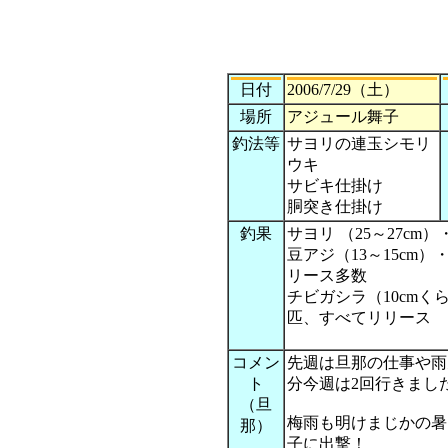
日付
2006/7/29（土）
場所
アジュール舞子
釣法等
サヨリの連玉シモリ
ウキ
サビキ仕掛け
胴突き仕掛け
釣果
サヨリ （25～27cm）
豆アジ（13～15cm）
リース多数
チビガシラ（10cmく
匹、すべてリリース
コメン
先週は旦那の仕事や雨
ト
分今週は2回行きまし
（旦
梅雨も明けまじかの暑
那）
子に出撃！