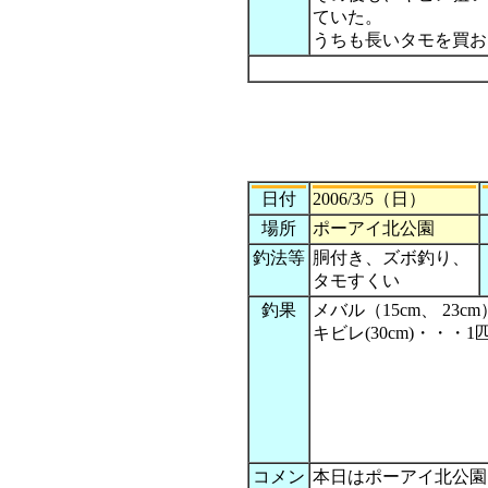
ていた。
うちも長いタモを買お
日付
2006/3/5（日）
場所
ポーアイ北公園
釣法等
胴付き、ズボ釣り、
タモすくい
釣果
メバル（15cm、 23c
キビレ(30cm)・・・1
コメン
本日はポーアイ北公園