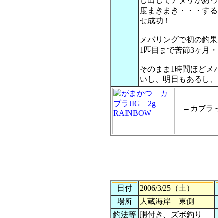
し出してアタリがあっ
度まきまき・・・する
せ成功！
メバリングで初の釣果
1匹目まで苦節3ヶ月・
そのまま1時間ほどメ
いし、明日もあるし、
←カブラっ
日付
2006/3/25（土）
場所
大蔵海岸 東側
釣法等
胴付き、ズボ釣り