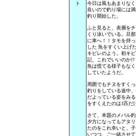
ト
今日は風もあまりなく
良いので釣り場には満
釣り開始した。
ふと見ると、表層をチ
くり泳いでいる。旦那
に車へ！！タモを持っ
した 魚をすくい上げ
キビレのよう。初キビレ
記、これでいいのか!?
魚は慌てる様子もなく
していたようだ。
周囲でもチヌをすくっ
釣りをしている途中、
だよっている姿をみる
をすくえたのは1匹だ
さて、本題のメバル釣
夕方になってもアタリ
たのをこれ幸いと、子
いつつ、ご一緒させて