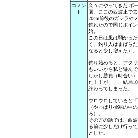
コメン
久々にやってきた ポ
ト
園。ここの西波止で去
20cm前後のガシラや
釣れたので同じポイン
始。
この日は風は弱かった
く、釣り人はまばらだ
なると少し増えた）。
釣り始めると、アタリ
もいいから私と遊んで
しかし勝負（時合い）
た！！が、、、結局1
終わってしまった。
ウロウロしていると「t
（やっぱり極寒の中の
ろ）。
その方の話では、西波
る前に少しだけ行って
とした。