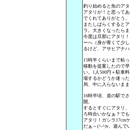
釣り始めると魚のアタ
アタリが！と思ってあ
でくれてありがとう。
またしばらくするとア
ラ。大きくなったらま
今度は旦那にアタリ！
ーへ（身が青くて少し
るけど、アサヒアナハ
15時半くらいまで粘
移動を提案したので早
い。1人500円＋駐車
場するかどうか迷った
局、中に入らないまま
16時半頃、道の駅で
開。
するとすぐにアタリ、
ろ時合いかなぁ？でも
アタリ！ガシラ17c
だぁ～(^-^)v。遊