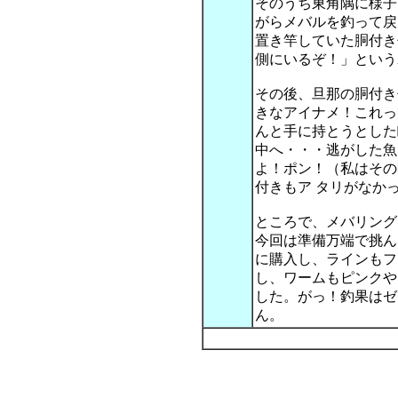
そのうち東角隅に様子
がらメバルを釣って戻
置き竿していた胴付き
側にいるぞ！」という
その後、旦那の胴付き
きなアイナメ！これっ
んと手に持とうとした
中へ・・・逃がした魚
よ！ポン！（私はその
付きもア タリがなか
ところで、メバリング
今回は準備万端で挑ん
に購入し、ラインもフ
し、ワームもピンクや
した。がっ！釣果はゼ
ん。