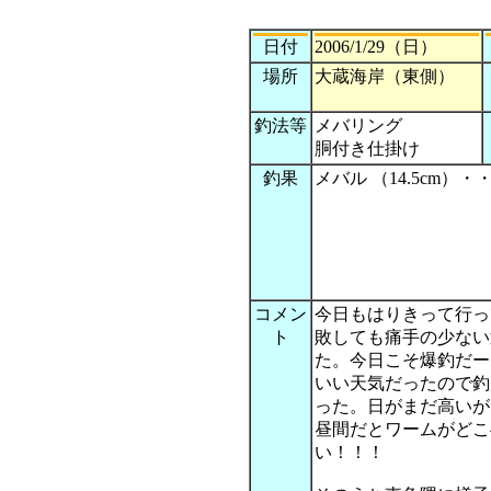
日付
2006/1/29（日）
場所
大蔵海岸（東側）
釣法等
メバリング
胴付き仕掛け
釣果
メバル （14.5cm）・
コメン
今日もはりきって行っ
ト
敗しても痛手の少ない
た。今日こそ爆釣だー
いい天気だったので釣
った。日がまだ高いが
昼間だとワームがどこ
い！！！