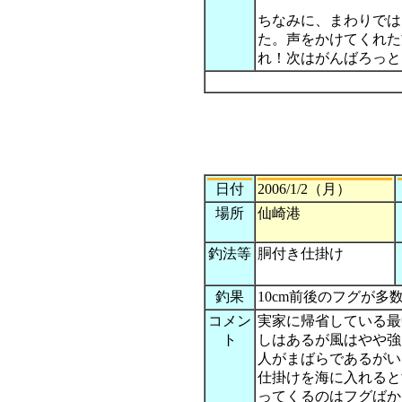
ちなみに、まわりでは
た。声をかけてくれた
れ！次はがんばろっと
日付
2006/1/2（月）
場所
仙崎港
釣法等
胴付き仕掛け
釣果
10cm前後のフグが多
コメン
実家に帰省している最
ト
しはあるが風はやや強
人がまばらであるがい
仕掛けを海に入れると
ってくるのはフグばか