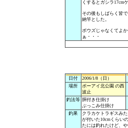
くするとガシラ17cm
その後もしばらく皆で
納竿とした。
ボウズじゃなくてよか
ぁ・・・
日付
2006/1/8（日）
場所
ポーアイ北公園 の西
波止
釣法等
胴付き仕掛け
ぶっこみ仕掛け
釣果
クラカケトラギスみた
が付いた10cmくらい
たには釣れたけど、や