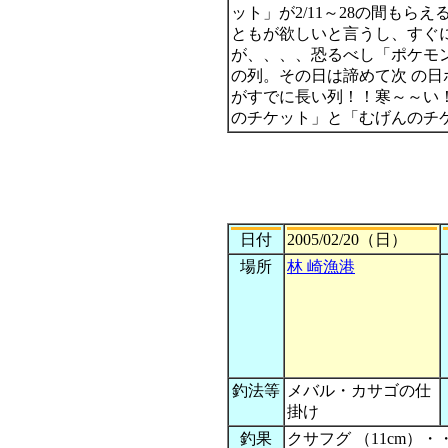
ット」が2/11～28の間もらえ
ともが欲しいと言うし、すぐ
が、、、、恐るべし「ポケモン
の列。その日は諦めて次 の日
がすでに長い列！！寒～～い
のチケット」と「むげんのチケ
日付
2005/02/20（日）
場所
林 崎漁港
釣法等
メバル・カサゴの仕
掛け
釣果
クサフグ （11cm）