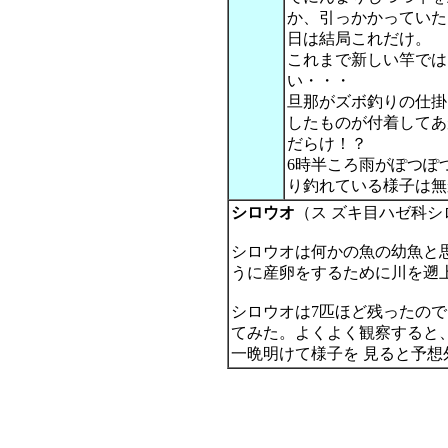
か、引っかかっていた
日は結局これだけ。
これまで新しい竿では
い・・・
旦那がズボ釣りの仕掛
したものが付着してあ
だらけ！？
6時半ころ雨がぽつぽ
り釣れている様子は無
シロウオ
（ス ズキ目ハゼ科シ
シロウオは何かの魚の幼魚と
うに産卵をするために川を遡
シロウオは7匹ほど残ったの
てみた。よくよく観察すると
一晩明けて様子を 見ると予想