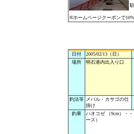
駐
※ホームページクーポンで10
日付
2005/02/13（日）
場所
明石港内出入り口
釣法等
メバル・カサゴの仕
掛け
釣果
ハオコゼ （9cm）・
ース）