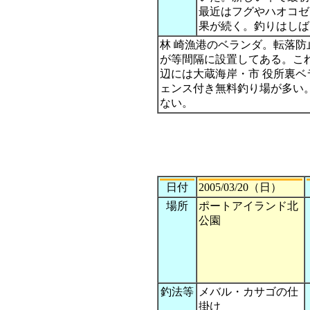
最近はフグやハオコゼ
果が続く。釣りはしば
林 崎漁港のベランダ。転落
が等間隔に設置してある。こ
辺には大蔵海岸・市 役所裏
ェンス付き無料釣り場が多い
ない。
日付
2005/03/20（日）
場所
ポートアイランド北
公園
釣法等
メバル・カサゴの仕
掛け