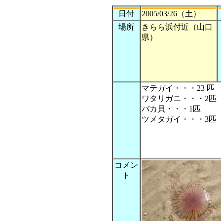
日付
2005/03/26（土）
場所
きらら浜付近（山口
県）
マテガイ・・・23 匹
ワタリガニ・・・2匹
バカ貝・・・1匹
ツメタガイ・・・3匹
コメン
ト