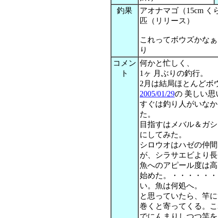
釣果
アオナマゴ（15cm 
匹（リリース）
これってボウズかなぁ
り
コメン
何かと忙しく、
ト
1ヶ 月ぶりの釣行。
2月は結局ほとんどボ
2005/01/29
の 美しい
すぐは釣り人がいなか
た。
目指すはメバル＆ガシラ
にしてみた。
シロウオはハゼの仲間
が、シラサエビより長
魚へのアピール度は高
始めた。・・・・・・
い。魚は何処へ。
と思っていたら、竿に
巻くと寄ってくる。こ
でにんまりしつつ竿を