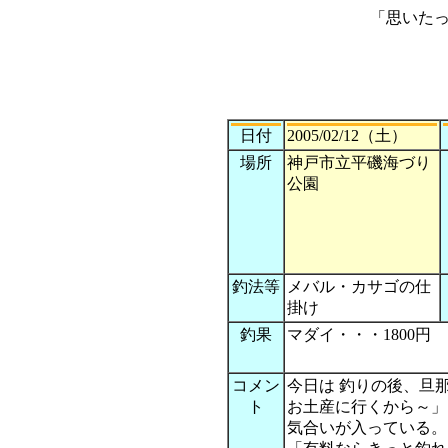
「思いた
日付
2005/02/12（土）
場所
神戸市立平磯海づり
公園
釣法等
メバル・カサゴの仕
掛け
釣果
マダイ・・・1800円
コメン
今日は 釣りの後、旦
ト
お土産に行くから～」
気合いが入っている。