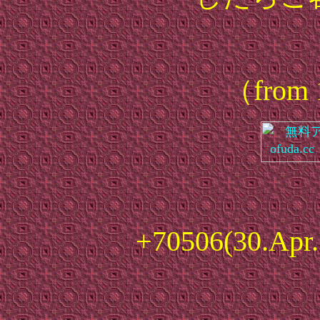
（from 
+70506(30.Apr