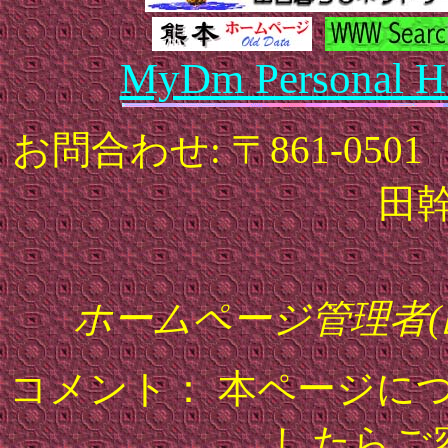
MyDm Personal 
お問合わせ: 〒861-0
田幹夫
ypc@ya
ホームページ管理者(山田
コメント： 本ページに
したらご