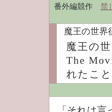
番外編競作
禁
魔王の世界
魔王の世
The M
れたこと
「それは言