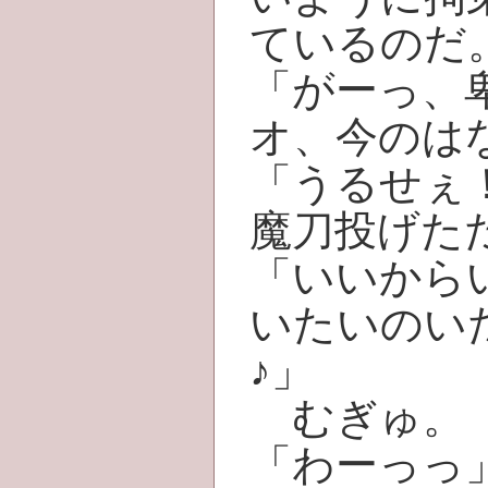
ているのだ
「がーっ、
オ、今のは
「うるせぇ
魔刀投げた
「いいから
いたいのい
♪」
むぎゅ。
「わーっっ