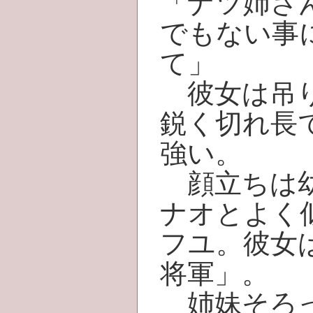
「ナツ姉さ
でもない事
て」
彼女は吊り
鋭く切れ長
強い。
顔立ちは幼
ナオとよく
フユ。彼女
将軍」。
姉妹そろっ