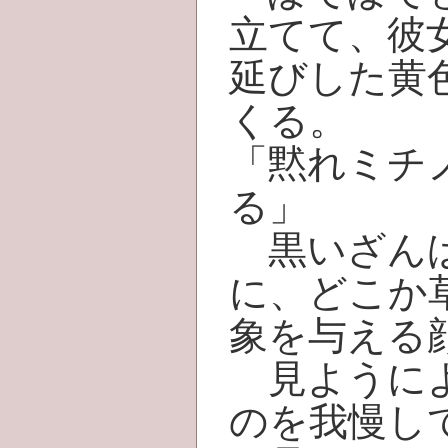
立てて、彼
延びした黄
くる。
「黙れミチ
る」
黒いざんば
に、どこか
象を与える
見ようによ
のを我慢し