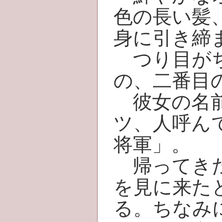
色の長い髪
身に引き締
つり目がち
の、二番目
彼女の名前
ツ、人呼ん
将軍」。
帰ってきた
を見に来た
る。ちなみ