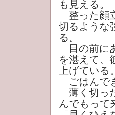
も見える。
整った顔立
切るような
る。
目の前にあ
を湛えて、
上げている
「ごはんで
「薄く切っ
んでもって
「早くひえ