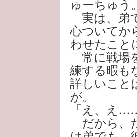
ゅーちゅう
実は、弟で
心ついてか
わせたこと
常に戦場を
練する暇も
詳しいこと
が。
「え、え…
だから、た
は弟でも、