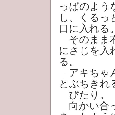
っぱのよう
し、くるっ
口に入れる
そのまま右
にさじを入
る。
「アキちゃ
とぶちきれ
ぴたり。
向かい合っ