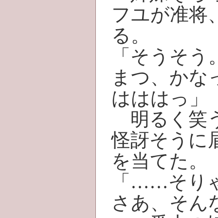
フユが准将
る。
「そうそう
まつ、かな
はははっ」
明るく笑う
怪訝そうに
を当てた。
「……そり
さあ、そん