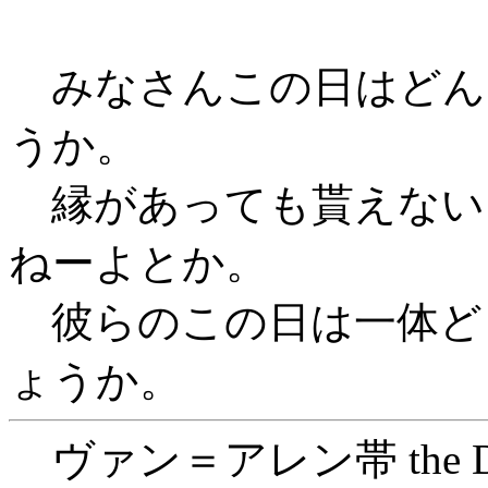
みなさんこの日はどん
うか。
縁があっても貰えない
ねーよとか。
彼らのこの日は一体ど
ょうか。
ヴァン＝アレン帯 the Day a