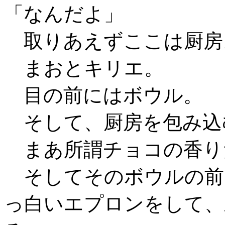
「なんだよ」
取りあえずここは厨房
まおとキリエ。
目の前にはボウル。
そして、厨房を包み込
まあ所謂チョコの香り
そしてそのボウルの前
っ白いエプロンをして、