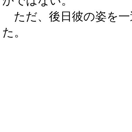
かではない。
ただ、後日彼の姿を一
た。