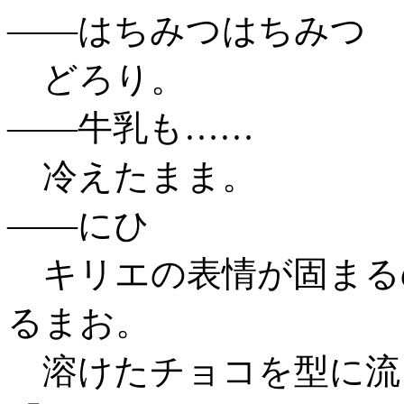
――はちみつはちみつ
どろり。
――牛乳も……
冷えたまま。
――にひ
キリエの表情が固まる
るまお。
溶けたチョコを型に流