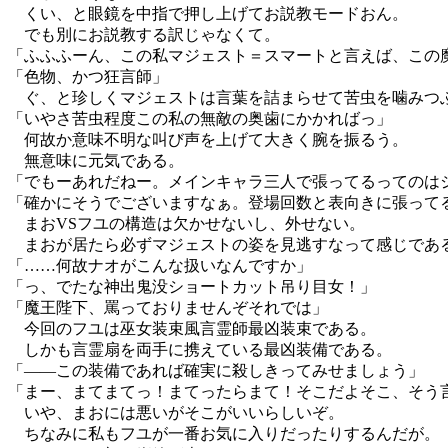
くい、と眼鏡を中指で押し上げてお説教モードおん。
でも別にお説教する訳じゃなくて。
「ふふふーん、この私マジェスト＝スマートと言えば、この
「色物、かつ狂言師」
ぐ、と珍しくマジェストは言葉を詰まらせて苦虫を噛みつ
「いやさ苦虫程度この私の無敵の奥歯にかかればっ」
何故か意味不明な叫び声を上げて大きく腕を振るう。
無意味に元気である。
「でもーあれだねー。メインキャラ三人で張ってるってのは
「確かにそうでございますなぁ。登場回数と表向きに張って
まおVSフユの構造は欠かせないし、外せない。
まおが居たら必ずマジェストの姿を見逃すなって感じであ
「……何故ナオがこんな扱いなんですか」
「っ、でたな神出鬼没ショートカット吊り目女！」
「魔王陛下、罵っておりませんぞそれでは」
今回のフユは巫女装束風言霊師最凶装束である。
しかも言霊扇を両手に携えている最凶装備である。
「――この装備であれば確実に殺しきってみせましょう」
「まー、まてまてっ！まてったらまて！そこだよそこ、そう
いや、まおには悪いがそこがいいらしいぞ。
ちなみに私もフユが一番お気に入りだったりするんだが。