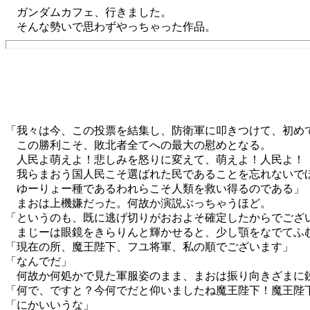
ガンダムカフェ、行きました。
そんな勢いで思わずやっちゃった作品。
「我々は今、この投票を結集し、防衛軍に叩きつけて、初め
この勝利こそ、敗北者全てへの最大の慰めとなる。
人民よ萌えよ！悲しみを怒りに変えて、萌えよ！人民よ！
我らまおう国人民こそ選ばれた民であることを忘れないで
ゆーりょー種であるわれらこそ人類を救い得るのである」
まおは上機嫌だった。何故か演説ぶっちゃうほど。
「というのも、既に逃げ切りがおおよそ確定したからでござ
まじーは眼鏡をきらりんと輝かせると、少し顎をなでてふ
「現在の所、魔王陛下、フユ将軍、私の順でございます」
「なんでだ」
何故か何処かで見た軍服姿のまま、まおは振り向きざまに
「何で、ですと？今何でだと仰いましたね魔王陛下！魔王陛
「にかいいうな」