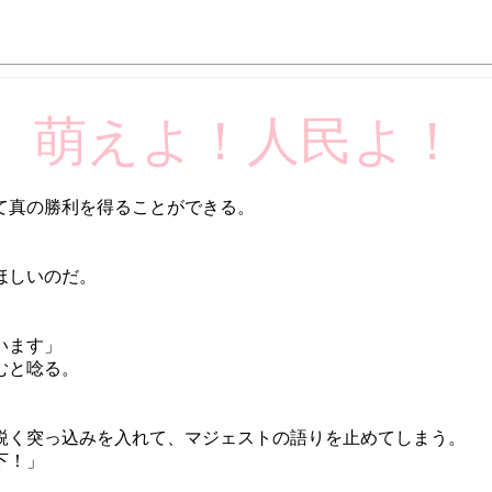
萌えよ！人民よ！
て真の勝利を得ることができる。
ほしいのだ。
います」
むと唸る。
鋭く突っ込みを入れて、マジェストの語りを止めてしまう。
下！」