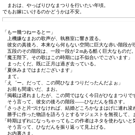
まおは、やっぱりひなまつりを行いたい年頃。
でもお嫁にいけるのかどうかは不安。
「もー幾つねーるとー」
上機嫌なまおの歌声が、執務室に響き渡る。
彼女の真後ろ、本来なら何もない空間に巨大な赤い階段が
五段のその階段は、一段一段が２mある酷く巨大なものだ
「魔王陛下。その歌はこの時期には不似合いでございます」
まったくだ。既に正月は過ぎ去っている。
「夏休みまではまだございます」
まて。
「え゛ー。だって、この間ひなまつりだったんだよぉ」
お前も間違いだ、まお。
「掲載は遅れましたが、この間ではなく今日がひなまつりで
そう言って、彼女の後ろの階段――ひなだんを指さす。
「さっさと片づけなければ、結婚どころかなまはげに連れ浚
勝手に作った物語を語ろうとするマジェストを無視して、
「時期はずれになっちゃってもこの作者はネタを使わないと
そう言って、ひなだんを振り返って見上げる。
お内裏さま。