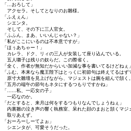
「…おろして」
アクセラ。そしてとなりのお雛様。
「ふえぇん」
シエンタ。
そして、その下に三人官女。
「ふふん、まあ、いいんじゃない？」
「私がここにいるのは不本意ですが」
「ほぅあちゃー！」
カレラ、ドク、リィの三人が女装して座り込んでいる。
五人囃子は残りの奴らだ。この際省く。
「全く、作者が無知だからいい加減な事を書いてるけどねぇ
「ふむ。本来なら魔王陛下はとっくに初節句は終えてるはず
原寸大雛壇を見上げながら、マジェストは腕を組んで頷く
「五月の端午の節句もネタにするつもりですかね」
「……私、一応女の子」
一応なのか。
「だとすると、来月は何をするつもりなんでしょうねぇ」
内裏雛の泣き声の響く執務室、呆れた顔のまおと頷くマジ
取りあえず。
「おーろーしーてよぉ」
シエンタが、可愛そうだった。