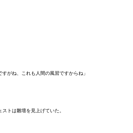
」
ですがね、これも人間の風習ですからね」
。
ェストは雛壇を見上げていた。