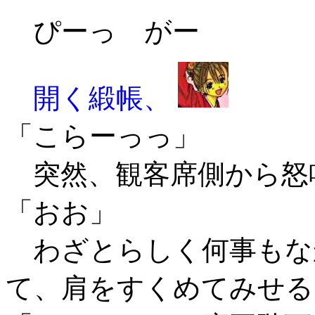
ぴーっ がー
開
く
緞
帳
、
「こらーっっ」
突然、観客席側から怒
「おお」
わざとらしく何事もな
て、肩をすくめてみせる