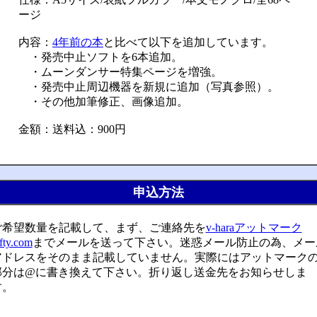
ージ
内容：
4年前の本
と比べて以下を追加しています。
・発売中止ソフトを6本追加。
・ムーンダンサー特集ページを増強。
・発売中止周辺機器を新規に追加（写真参照）。
・その他加筆修正、画像追加。
金額：送料込：900円
申込方法
ご希望数量を記載して、まず、ご連絡先を
v-haraアットマーク
fty.com
までメールを送って下さい。迷惑メール防止の為、メー
アドレスをそのまま記載していません。実際にはアットマーク
部分は@に書き換えて下さい。折り返し送金先をお知らせしま
す。