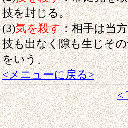
技を封じる。
(3)
気を殺す
：相手は当
技も出なく隙も生じその
をいう。
<メニューに戻る>
<