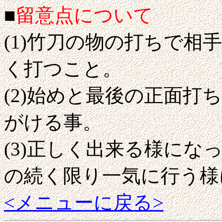
■
留意点について
(1)竹刀の物の打ちで相
く打つこと。
(2)始めと最後の正面
がける事。
(3)正しく出来る様に
の続く限り一気に行う様
<メニューに戻る>