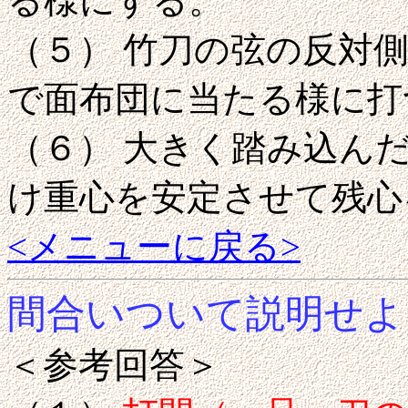
る様にする。
（５） 竹刀の弦の反対
で面布団に当たる様に打
（６） 大きく踏み込ん
け重心を安定させて残心
<メニューに戻る>
間合いついて説明せよ
＜参考回答＞