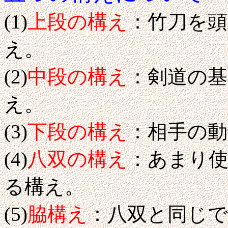
(1)
上段の構え
：竹刀を
え。
(2)
中段の構え
：剣道の基
え。
(3)
下段の構え
：相手の
(4)
八双の構え
：あまり
る構え。
(5)
脇構え
：八双と同じ