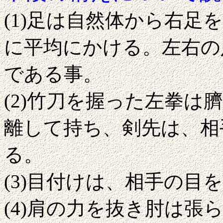
(1)足は自然体から右足
に平均にかける。左右の
である事。
(2)竹刀を握った左拳は
離して持ち、剣先は、相
る。
(3)目付けは、相手の目
(4)肩の力を抜き肘は