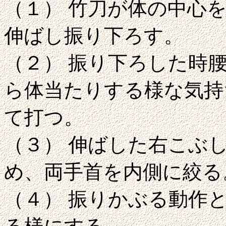
（１） 竹刀が体の中心
伸ばし振り下ろす。
（２） 振り下ろした時
ら体当たりする様な気持
て打つ。
（３） 伸ばした右こぶ
め、両手首を内側に絞る
（４） 振りかぶる動作