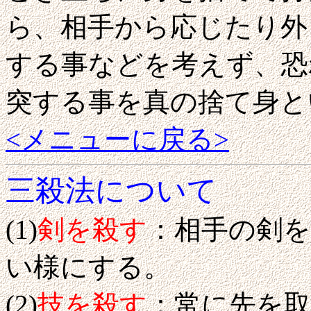
ら、相手から応じたり外
する事などを考えず、恐
突する事を真の捨て身と
<メニューに戻る>
三殺法について
(1)
剣を殺す
：相手の剣
い様にする。
(2)
技を殺す
：常に先を