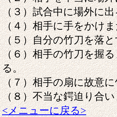
（３）試合中に場外に出
（４）相手に手をかけま
（５）自分の竹刀を落と
（６）相手の竹刀を握る
る。
（７）相手の扇に故意に
（８）不当な鍔迫り合い
<メニューに戻る>