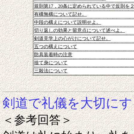
規則第17，20条に定められている中で反則
有構無構について記せ。
中段の構えについて説明せよ。
切り返しの効果と留意点について述べよ。
剣道見学上の心がけについて記せ。
五つの構えについて
防具装着時の注意
捨て身について
三殺法について
剣道で礼儀を大切にす
＜参考回答＞