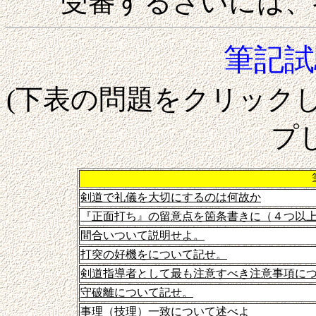
受審するさいには、各
筆記試
(下表の問題をクリック
プ
剣道で礼儀を大切にするのは何故か
『正面打ち』の留意点を箇条書きに（４つ以
間合いついて説明せよ。
打突の好機をについて記せ。
剣道指導者として最も注意すべき注意事項に
守破離について記せ。
事理（技理）一致について述べよ