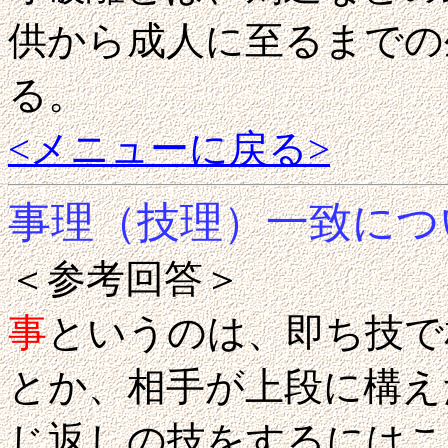
供から成人に至るまでの
る。
<メニューに戻る>
事理（技理）一致につ
＜参考回答＞
事
というのは、即ち技で
とか、相手が上段に構え
じ返しの技をするにはこ