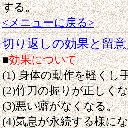
する。
<メニューに戻る>
切り返しの効果と留意
■
効果について
(1) 身体の動作を軽く
(2)竹刀の握りが正しく
(3)悪い癖がなくなる。
(4)気息が永続する様に