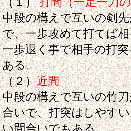
（１）
打間（一足一刀の
中段の構えで互いの剣先
で、一歩攻めて打てば相
一歩退く事で相手の打突
ある。
（２）
近間
中段の構えで互いの竹刀
合いで、打突はしやすい
い間合いでもある。