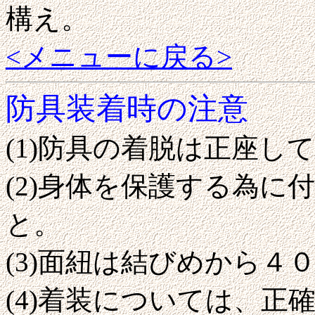
構え。
<メニューに戻る>
防具装着時の注意
(1)防具の着脱は正座し
(2)身体を保護する為
と。
(3)面紐は結びめから４
(4)着装については、