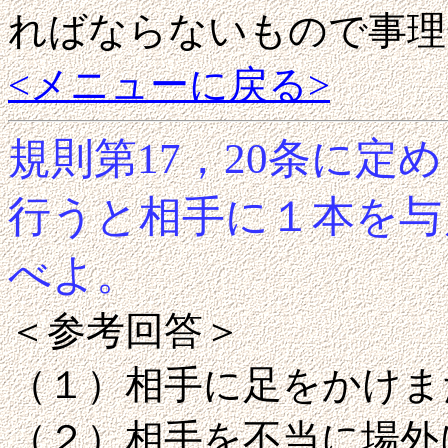
ればならないもので事理
<メニューに戻る>
規則第17，20条に定
行うと相手に１本を与
べよ。
＜参考回答＞
（１）相手に足をかけま
（２）相手を不当に場外