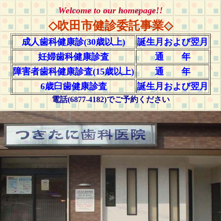
Welcome to our homepage
!!
◇
吹田市健診委託事業
◇
成人歯科健康診(30歳以上)
誕生月および翌月
妊婦歯科健康診査
通 年
障害者歯科健康診査(15歳以上)
通 年
6歳臼歯健康診査
誕生月および翌月
電話(6877-4182)でご予約ください