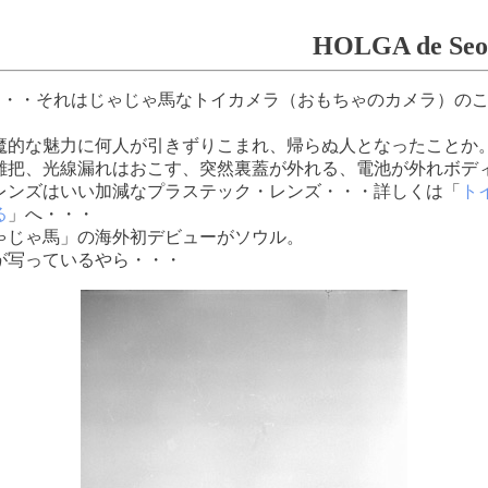
OLGA de Seou
A・・・それはじゃじゃ馬なトイカメラ（おもちゃのカメラ）の
魔的な魅力に何人が引きずりこまれ、帰らぬ人となったことか
雑把、光線漏れはおこす、突然裏蓋が外れる、電池が外れボデ
レンズはいい加減なプラステック・レンズ・・・詳しくは「
ト
る
」へ・・・
ゃじゃ馬」の海外初デビューがソウル。
が写っているやら・・・