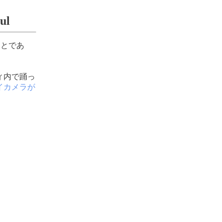
l
ことであ
。
ィ内で踊っ
イカメラが