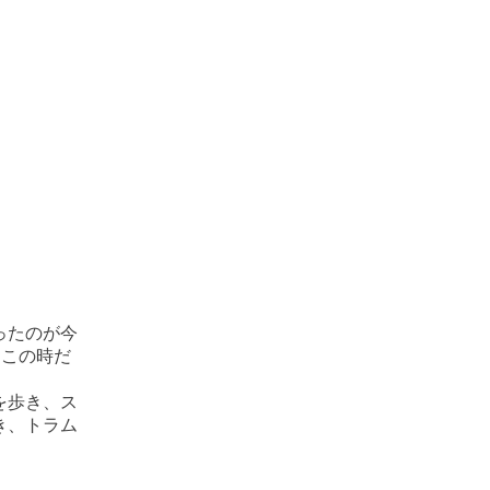
ったのが今
はこの時だ
を歩き、ス
き、トラム