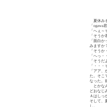
夏休みも
「ogaw
「へぇ～
「そうか
「面白か
みますか
「そうか
「へっ・
「そうだ
「・・・
「アア、
た。そこ
なった。
とかなん
どおなじ
Ａはしっ
そして、
し。