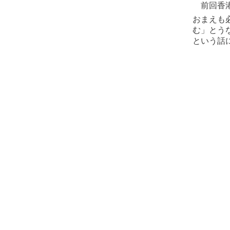
前回香港
おまえも
む」とう
という話