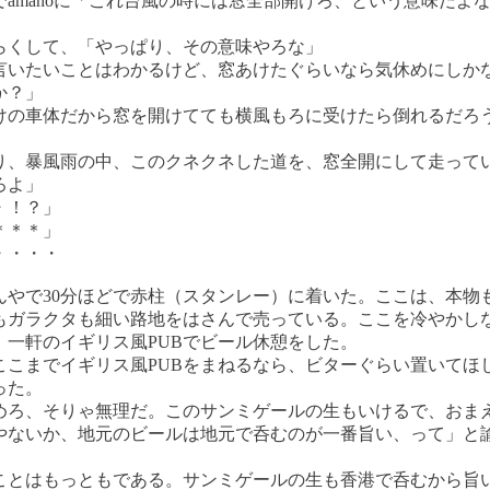
でamanoに「これ台風の時には窓全部開けろ、という意味だよ
。
らくして、「やっぱり、その意味やろな」
言いたいことはわかるけど、窓あけたぐらいなら気休めにしか
か？」
けの車体だから窓を開けてても横風もろに受けたら倒れるだろ
」
り、暴風雨の中、このクネクネした道を、窓全開にして走って
ろよ」
・！？」
＊＊＊」
・・・・
んやで30分ほどで赤柱（スタンレー）に着いた。ここは、本物
もガラクタも細い路地をはさんで売っている。ここを冷やかし
、一軒のイギリス風PUBでビール休憩をした。
ここまでイギリス風PUBをまねるなら、ビターぐらい置いてほ
った。
めろ、そりゃ無理だ。このサンミゲールの生もいけるで、おま
やないか、地元のビールは地元で呑むのが一番旨い、って」と
ことはもっともである。サンミゲールの生も香港で呑むから旨