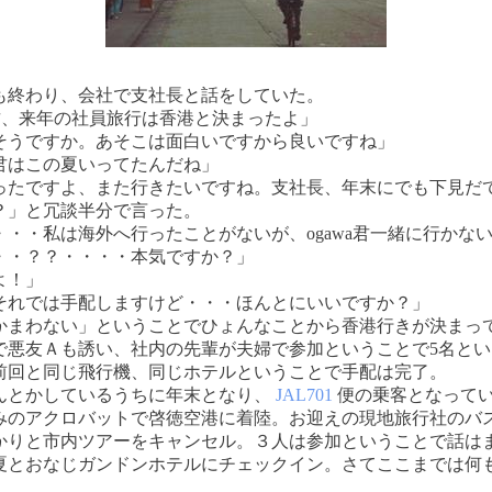
終わり、会社で支社長と話をしていた。
a君、来年の社員旅行は香港と決まったよ」
そうですか。あそこは面白いですから良いですね」
君はこの夏いってたんだね」
ったですよ、また行きたいですね。支社長、年末にでも下見だ
？」と冗談半分で言った。
・・・私は海外へ行ったことがないが、ogawa君一緒に行かな
・・？？・・・・本気ですか？」
よ！」
それでは手配しますけど・・・ほんとにいいですか？」
かまわない」ということでひょんなことから香港行きが決まっ
で悪友Ａも誘い、社内の先輩が夫婦で参加ということで5名とい
前回と同じ飛行機、同じホテルということで手配は完了。
とかしているうちに年末となり、
JAL701
便の乗客となって
みのアクロバットで啓徳空港に着陸。お迎えの現地旅行社のバ
かりと市内ツアーをキャンセル。３人は参加ということで話は
夏とおなじガンドンホテルにチェックイン。さてここまでは何