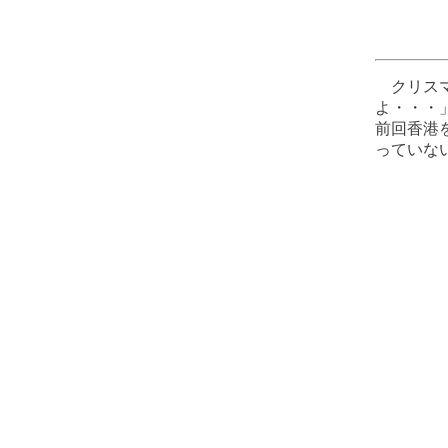
クリスマ
よ・・・」と
前回香港
っていな