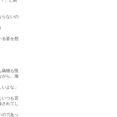
な？」と聞
ならないの
う
いる姿を想
も偽物も怪
ながら、海
しいよな」
えいつも言
諭されてし
いのであっ