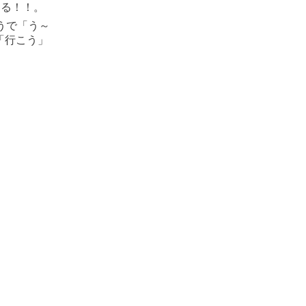
まる！！。
うで「う～
「行こう」