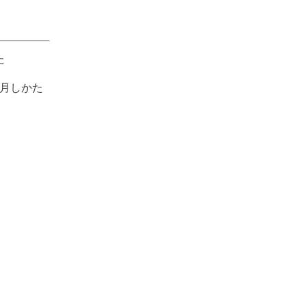
た
月しかた