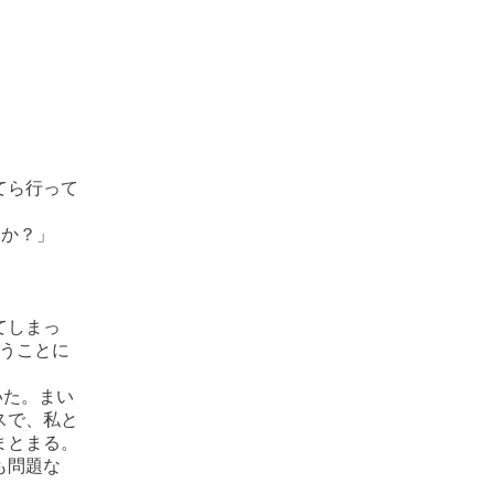
てら行って
いか？」
てしまっ
うことに
いた。まい
スで、私と
まとまる。
も問題な