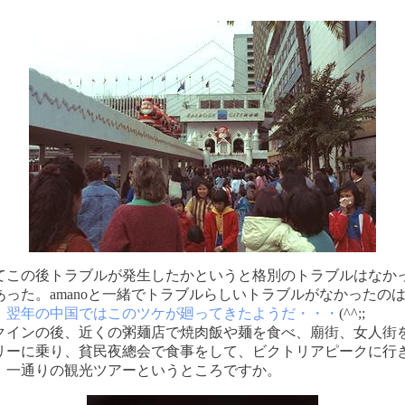
この後トラブルが発生したかというと格別のトラブルはなか
あった。amanoと一緒でトラブルらしいトラブルがなかったの
。
翌年の中国ではこのツケが廻ってきたようだ・・・
(^^;;
インの後、近くの粥麺店で焼肉飯や麺を食べ、廟街、女人街
リーに乗り、貧民夜總会で食事をして、ビクトリアピークに行
。一通りの観光ツアーというところですか。