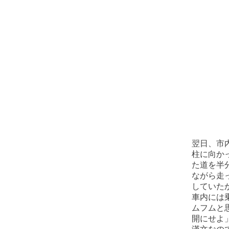
翌日、市
柱に向か
た道を半
ながら走
していた
車内には
ムフムと
開にせよ