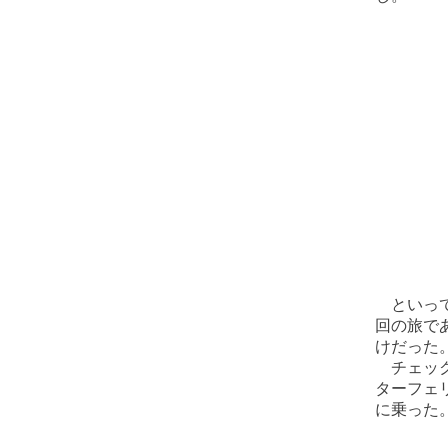
といって
回の旅で
けだった
チェック
ターフェ
に乗った