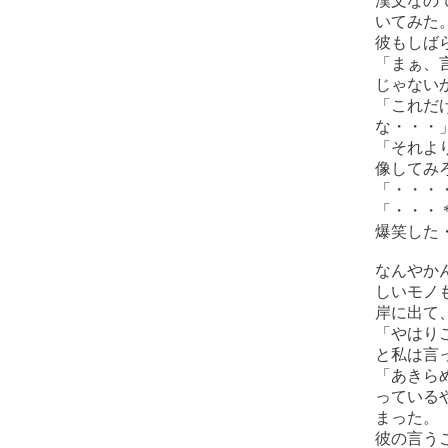
漢文なの
いてみた
彼もしば
「まぁ、
じゃない
「これだ
な・・・
「それよ
像してみ
「・・・
「・・・
爆笑した
なんやか
しいモノ
岸に出て
「やはり
と私は言
「あきら
っている
まった。
彼の言う