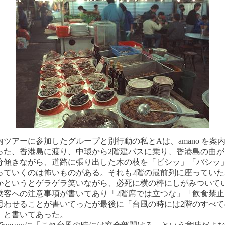
内ツアーに参加したグループと別行動の私とAは、amano を案
った、香港島に渡り、中環から2階建バスに乗り、香港島の曲が
分傾きながら、道路に張り出した木の枝を「ビシッ」「バシッ
っていくのは怖いものがある。それも2階の最前列に座っていた
かというとゲラゲラ笑いながら、必死に横の棒にしがみついて
乗客への注意事項が書いてあり「2階席では立つな」「飲食禁止
思わせることが書いてったが最後に「台風の時には2階のすべて
」と書いてあった。