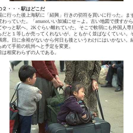
の２・・・駅はどこだ
に行った後上海駅に「紹興」行きの切符を買いに行った。ま
変わっていた。「amanoいい加減にせ～よ。古い地図で捜すか
てやっと駅へ、2Kぐらい離れていた。そこで軟弱にも外国人専
らだと１等しか売ってくれないが、ともかく並ばなくていい。
満席。日に余裕がないから何日も後というわけにはいかない。
らめて手前の杭州へと予定を変更。
前は相変わらずの人である。