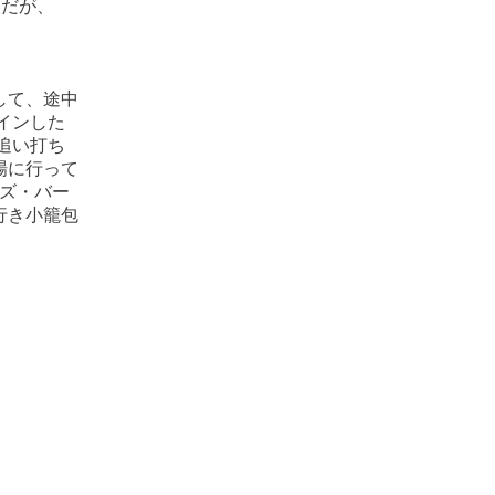
人だが、
して、途中
インした
て追い打ち
場に行って
ズ・バー
行き小籠包