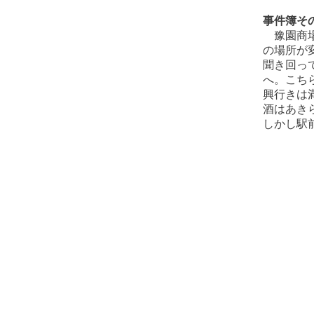
事件簿そ
豫園商場
の場所が
聞き回っ
へ。こち
興行きは
酒はあき
しかし駅