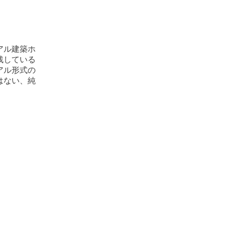
アル建築ホ
残している
アル形式の
はない、純