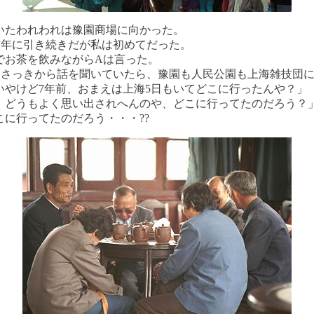
たわれわれは豫園商場に向かった。
は昨年に引き続きだが私は初めてだった。
でお茶を飲みながらAは言った。
wa、さっきから話を聞いていたら、豫園も人民公園も上海雑技団
いやけど7年前、おまえは上海5日もいてどこに行ったんや？」
、どうもよく思い出されへんのや、どこに行ってたのだろう？
こに行ってたのだろう・・・??