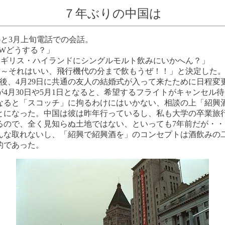
７年ぶりの中国は
noと3月上旬電話での会話。
「GWどうする？」
o「イギリス・ハイランドにシングルモルト飲みにいかへん？」
a「お～それはいい、飛行機代の分まで飲もうぜ！！」と決定した
日後、4月29日に共通の友人の結婚式が入って来たために日程変
が4月30日や5月1日となると、希望するフライトがキャンセル
なると「スコッチ」に拘るわけにはいかない、相談の上「紹興
とになった。中国は彼は昨年行っているし、私も大学の卒業旅
るので、全く見知らぬ土地ではない、といっても7年前だが・・
んな取れないし、「紹興で紹興酒を」のコンセプトは酒飲みの
的であった。