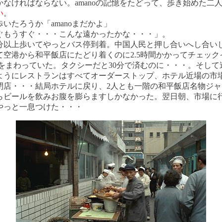
かなければならない。amanoの記憶をたどって、歩き始めた二
い
。
歩いたろうか「amanoまだかよ」
ぐもうすぐ・・・こんな遠かったかな・・・」。
0分以上歩いてやっとバス停到着。中国人民と押し合いへし合い
て空港から和平飯店にたどり着くのに2.5時間かかってチェック
00をまわっていた。タクシーだと30分で済むのに・・・。そし
ようにレストランはすべてオーダーストップ、ホテル近場の市
閉店・・・結局ホテルに戻り、2人とも一階の和平飯店名物ジャ
らビールを飲みお腹を膨らますしかなかった。翌日朝、市場に
やっと一息つけた・・・