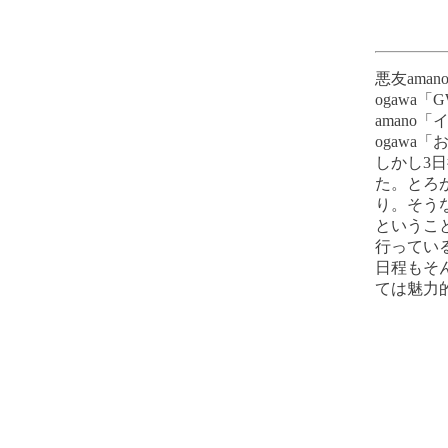
悪友ama
ogawa
aman
ogaw
しかし3
た。とろ
り。そう
というこ
行ってい
日程もそ
ては魅力