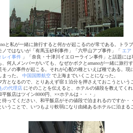
manoと私が一緒に旅行すると何かが起こるのが常である。トラ
モノではないが「有馬玉砂利事件」「六甲山アブ事件」「
エア
ィレイ事件
」「奈良・十津川イエローライン事件」と話題には
も、何人メンバーがいても、なぜかボクとamanoが一緒に旅行
笑モノの事件が起こる。それが心配の種といえば種である。現
しまった。
中国国際航空
で上海までいくことになった。
夕方となるので、とりあえず宿１泊分を押さえておこうという
もの代理店
にそのことを伝えると、ホテルの値段を教えてくれ
平飯店はツイン8000円、××ホテルは・・・」
と待ってください、和平飯店がその値段で泊まれるのですか・
ということで、いつもより軟弱になり由緒あるホテルに泊まる