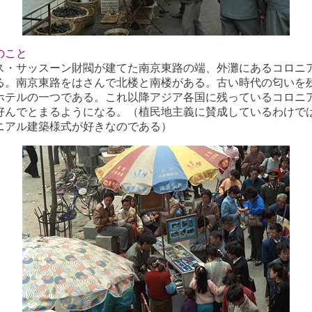
のこと
・サッスーン財閥が建てた南京東路の端、外灘にあるコロニ
る。南京東路をはさんで北楼と南楼がある。古い時代の匂いを
ホテルの一つである。これ以降アジア各国に残っているコロニ
好んでとまるようになる。（植民地主義に賛成しているわけで
ニアル建築様式が好きなのである）