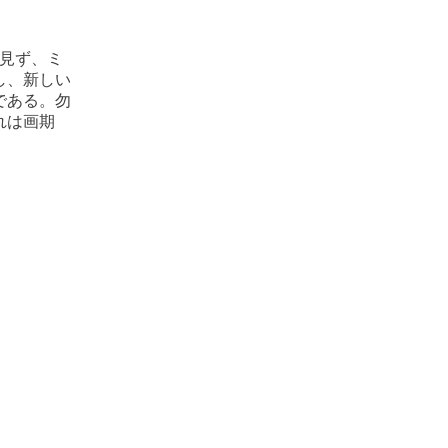
見ず、ミ
し、新しい
である。勿
れは画期