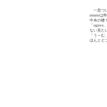
一息つい
amano
中央の楼
「oga
ない見た
「う～む
ほんとど