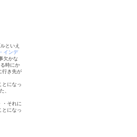
ブルといえ
・インデ
事欠かな
する時にか
に行き先が
ことになっ
た、
・・それに
ことになっ