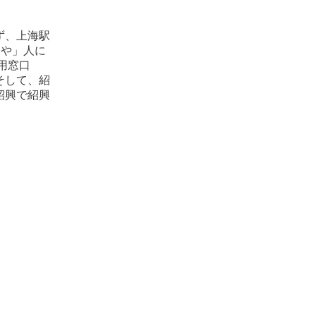
ず、上海駅
らや」人に
用窓口
そして、紹
紹興で紹興