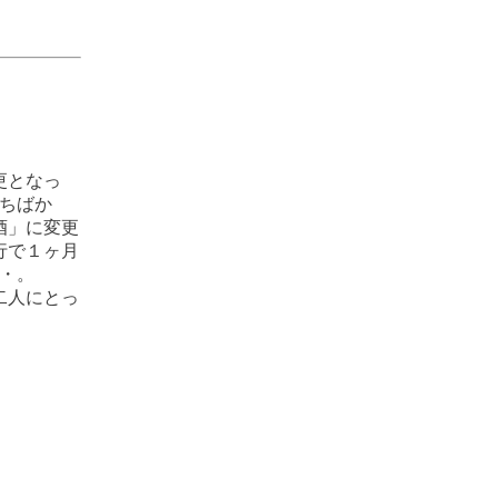
。
更となっ
待ちばか
酒」に変更
行で１ヶ月
・。
二人にとっ