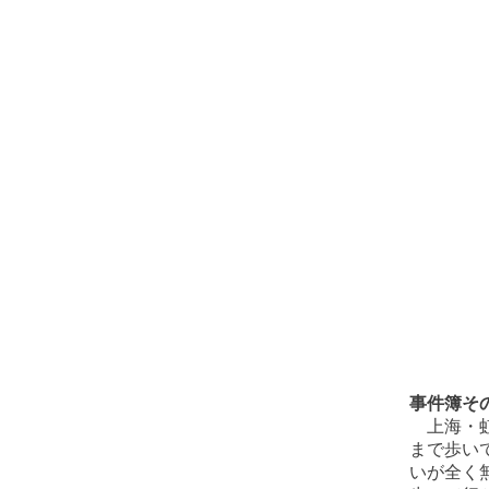
事件簿そ
上海・虹
まで歩い
いが全く