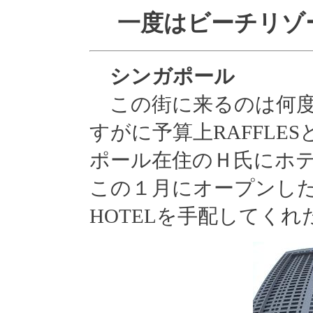
一度はビーチリゾ
シンガポール
この街に来るのは何度
すがに予算上RAFFLE
ポール在住のＨ氏にホ
この１月にオープンしたばっ
HOTELを手配してくれ