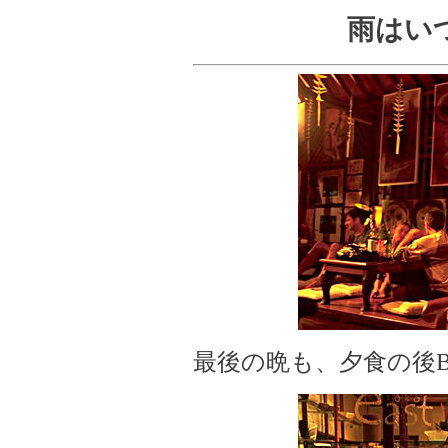
雨はい
最後の晩も、夕食の後B