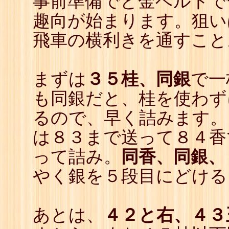
事前準備でと金ベルトで
13
☗
趣向が始まります。狙い
14
☖
15
☗
飛車の横利きを通すこと
16
☖
17
☗
18
☖
19
☗
まずは
３５桂、同銀
で一
20
☖
21
☗
も同銀だと、桂を使わず
22
☖
23
☗
るので、早く詰みます。
24
☖
25
☗
26
☖
は８３まで送って８４香
27
☗
28
☖
って詰み。
同香、同銀、
29
☗
30
☖
やく銀を５段目にどける
31
☗
32
☖
33
☗
34
☖
あとは、
４２と右、４３
35
☗
36
☖