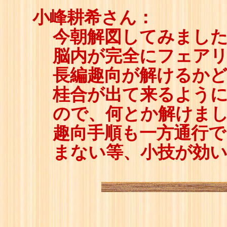
小峰耕希さん：
今朝解図してみまし
脳内が完全にフェア
長編趣向が解けるか
桂合が出て来るよう
ので、何とか解けま
趣向手順も一方通行で
まない等、小技が効