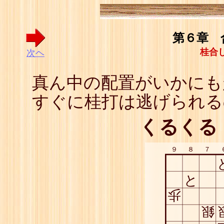
第６章 
桂合
次ヘ
真ん中の配置がいかにも
すぐに桂打は逃げられる
くるくる
９
８
７
と
歩
銀