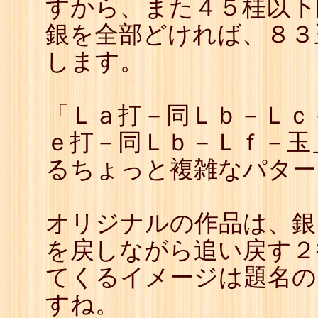
すから、また４５桂以下
37
☗
38
☖
銀を全部どければ、８３
39
☗
40
☖
します。
41
☗
42
☖
43
☗
44
☖
「Ｌａ打－同Ｌｂ－Ｌｃ
45
☗
46
☖
ｅ打－同Ｌｂ－Ｌｆ－玉
47
☗
48
☖
るちょっと複雑なパター
49
☗
50
☖
51
☗
52
☖
オリジナルの作品は、銀
53
☗
を戻しながら追い戻す２
てくるイメージは題名の
すね。