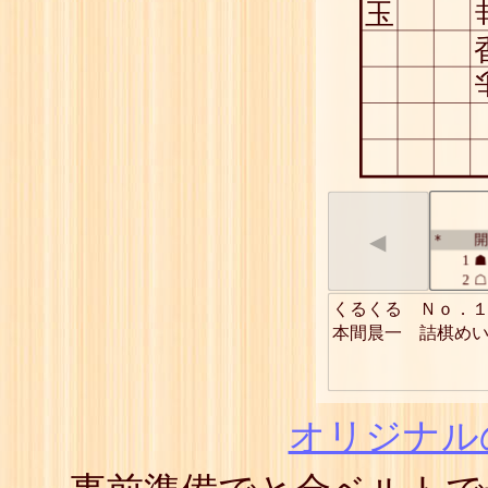
玉
◀
開
*
1
☗
2
☖
3
☗
くるくる　Ｎｏ．１
4
☖
本間晨一　詰棋めい
5
☗
6
☖
7
☗
8
☖
9
☗
オリジナル
10
☖
11
☗
12
☖