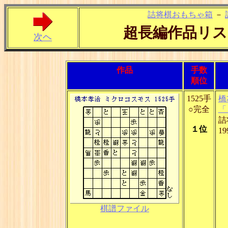
詰将棋おもちゃ箱
－
超長編作品リス
次ヘ
作品
手数
順位
1525手
橋
○完全
「
詰
１位
1
棋譜ファイル