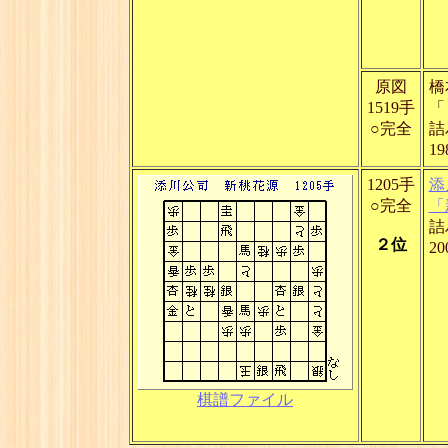
原図
橋
1519手
「
○完全
詰
1
1205手
添
○完全
「
詰
２位
2
棋譜ファイル