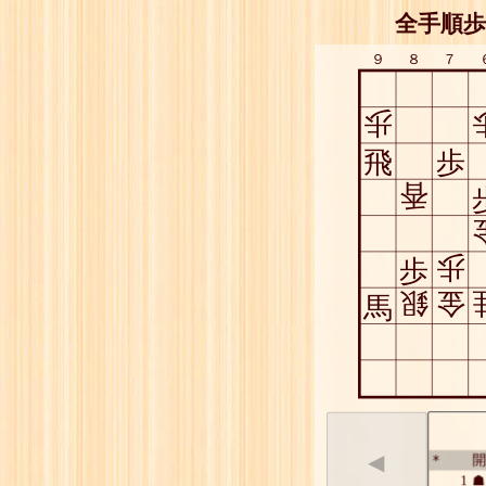
全手順歩
９
８
７
歩
飛
歩
香
歩
歩
銀
金
馬
◀
開
*
1
☗