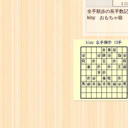
2
☖
3
☗
全手順歩の長手数記
4
☖
kisy　おもちゃ箱
5
☗
6
☖
7
☗
8
☖
9
☗
10
☖
11
☗
12
☖
13
☗