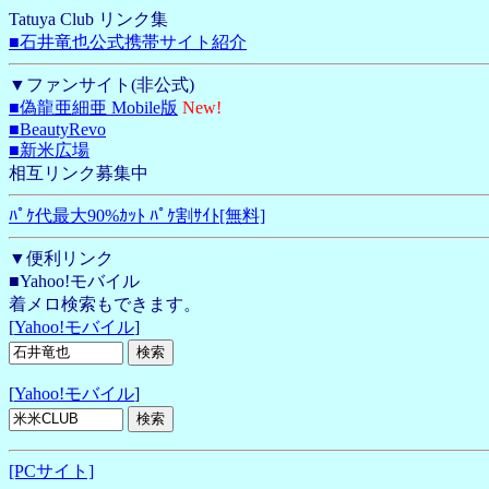
Tatuya Club リンク集
■石井竜也公式携帯サイト紹介
▼ファンサイト(非公式)
■偽龍亜細亜 Mobile版
New!
■BeautyRevo
■新米広場
相互リンク募集中
ﾊﾟｹ代最大90%ｶｯﾄ ﾊﾟｹ割ｻｲﾄ[無料]
▼便利リンク
■Yahoo!モバイル
着メロ検索もできます。
[
Yahoo!モバイル
]
[
Yahoo!モバイル
]
[PCサイト]