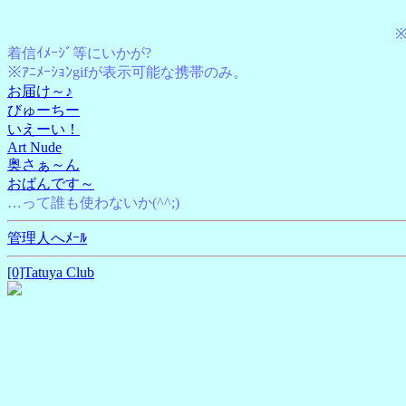
※
着信ｲﾒｰｼﾞ等にいかが?
※ｱﾆﾒｰｼｮﾝgifが表示可能な携帯のみ。
お届け～♪
びゅーちー
いえーい！
Art Nude
奥さぁ～ん
おばんです～
…って誰も使わないか(^^;)
管理人へﾒｰﾙ
[0]Tatuya Club