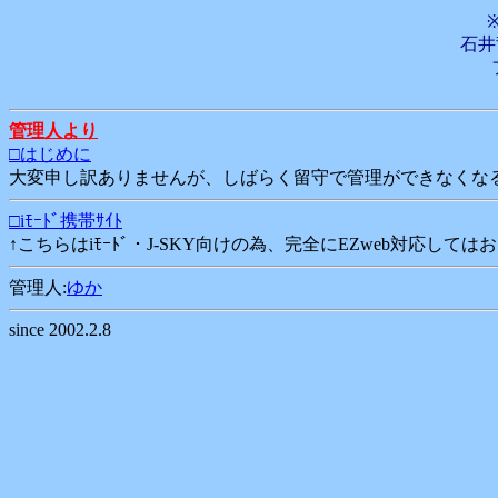
※
石井
管理人より
□はじめに
大変申し訳ありませんが、しばらく留守で管理ができなくなる
□iﾓｰﾄﾞ携帯ｻｲﾄ
↑こちらはiﾓｰﾄﾞ・J-SKY向けの為、完全にEZweb対応し
管理人:
ゆか
since 2002.2.8