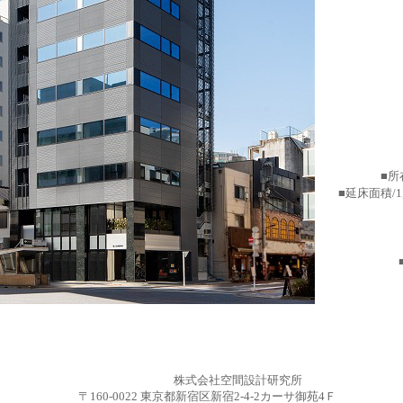
■所
■延床面積/1,1
■
■竣工
株式会社空間設計研究所
〒
160-0022
東京都新宿区新宿
2-4-2カーサ御苑4Ｆ