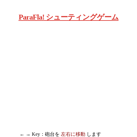
ParaFla! シューティングゲーム
← → Key：砲台を
左右に移動
します