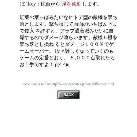
[Ｚ]Key：砲台から
弾を発射
します。
紅葉の葉っぱみたいなヒトデ型の敵機を撃ち
落とします。撃ち損じて画面のいちばん下ま
で侵入 を許すと、アラブ過激派みたいに自
爆するのでダメージ喰らいます。敵機５機を
撃ち落とし損ね るとダメージ１００％でゲ
ームオーバー。 段々難しくなっていくのも
ゲームの定番どおり。 ５,０００点取れたら
お上手ですよ！ p(^-^)q
very thanks to Coa http://www.geocities.jp/coa9999/index.html