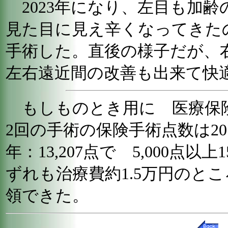
2023年になり、左目も加齢
見た目に見え辛くなってきたの
手術した。直後の様子だが、
左右遠近間の改善も出来て快
もしものとき用に 医療保
2回の手術の保険手術点数は2018年
年：13,207点で 5,000点以
ずれも治療費約1.5万円のと
領できた。