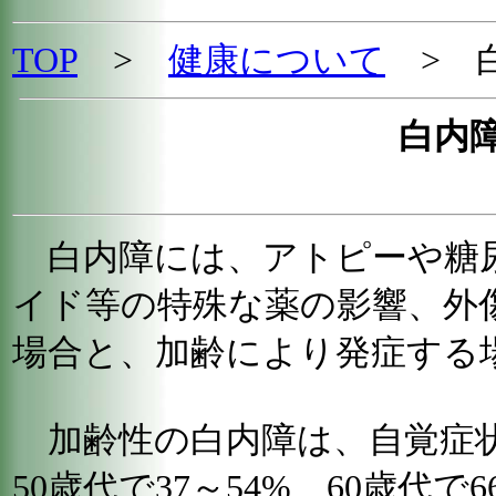
TOP
>
健康について
> 
白内
白内障には、アトピーや糖
イド等の特殊な薬の影響、外
場合と、加齢により発症する
加齢性の白内障は、自覚症
50歳代で37～54%、60歳代で6