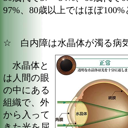
97%、80歳以上ではほぼ10
☆ 白内障は水晶体が濁る病
水晶体と
は人間の眼
の中にある
組織で、外
から入って
きた光を屈