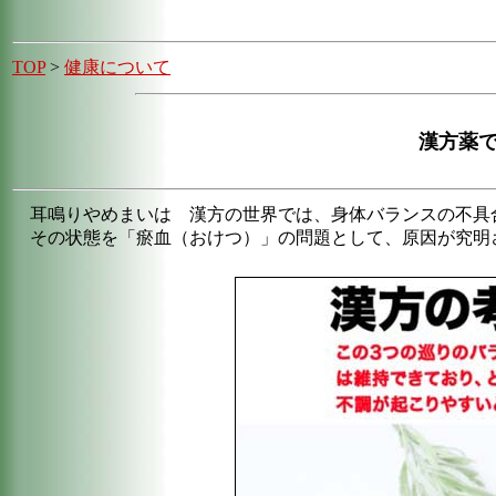
TOP
>
健康について
漢方薬
耳鳴りやめまいは 漢方の世界では、身体バランスの不具
その状態を「瘀血（おけつ）」の問題として、原因が究明