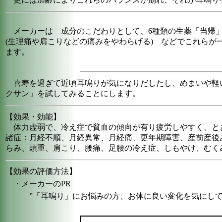
メーカーは 成分のこだわりとして、6種類の生薬「当帰」
(生理痛や肩こりなどの痛みをやわらげる) などでこれら
ます。
喜寿を過ぎて近頃耳鳴りが気になりだしたし、めまいや軽い
クサン」を試してみることにします。
【効果・効能】
体力虚弱で、冷え症で貧血の傾向が有り疲労しやすく、と
諸症：月経不順、月経異常、月経痛、更年期障害、産前産後
らみ、頭重、肩こり、腰痛、足腰の冷え症、しもやけ、むく
【効果の評価方法】
・メーカーのPR
”「耳鳴り」にお悩みの方、お体に良い変化を気にして