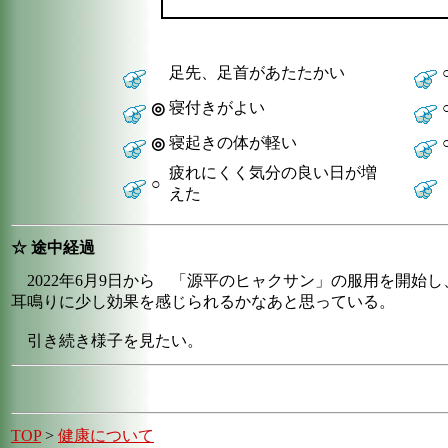
足先、足首があたたかい
寝付きがよい
◎
寝起きの体が軽い
◎
疲れにくく気分の良い日が増
○
えた
☆ 途中経過
2022年6月9日から 「源平のヒャクサン」の服用を開始
耳鳴りに少し効果を感じられるかなあと思っている。
引き続き様子を見たい。
TOP
>
健康について