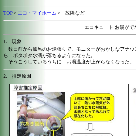
TOP
>
エコ・マイホーム
>
故障など
エコキュート お湯がで
1. 現象
数日前から風呂のお湯張りで、モニターがおかしなアナウ
ら ポタポタ水滴が落ちるようになった。
そうこうしているうちに お湯温度が上がらなくなった。
2. 推定原因