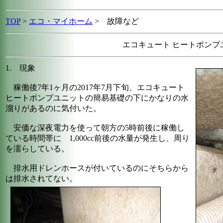
TOP
>
エコ・マイホーム
>
故障など
エコキュート ヒートポンプ
1. 現象
稼働後7年1ヶ月の2017年7月下旬、エコキュート
ヒートポンプユニットの簡易基礎の下にかなりの水
溜りがあるのに気付いた。
安価な深夜電力を使って朝方の5時前後に稼働し
ている時間帯に 1,000cc前後の水量が発生し、周り
を濡らしている。
排水用ドレンホースが付いているのにそちらから
は排水されてない。