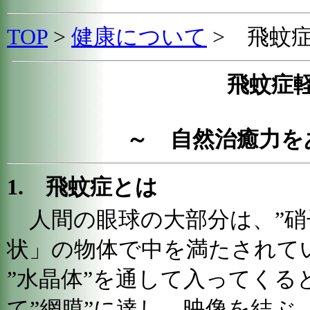
TOP
>
健康について
>
飛蚊
飛蚊症
～ 自然治癒力を
1. 飛蚊症とは
人間の眼球の大部分は、”硝
状」の物体で中を満たされてい
”水晶体”を通して入ってくる
て”網膜”に達し、映像を結ぶ