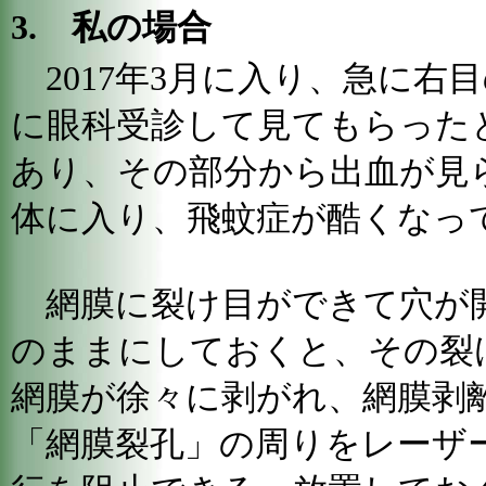
3. 私の場合
2017年3月に入り、急に右
に眼科受診して見てもらった
あり、その部分から出血が見
体に入り、飛蚊症が酷くなっ
網膜に裂け目ができて穴が
のままにしておくと、その裂
網膜が徐々に剥がれ、網膜剥
「網膜裂孔」の周りをレーザ