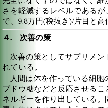
完全になくすのではなく、細
さを軽減するレベルであるが
で、9.8万円(税抜き)/片目と
４. 次善の策
次善の策としてサプリメン
れている。
人間は体を作っている細胞
ブドウ糖などと反応させるこ
ネルギーを作り出している。