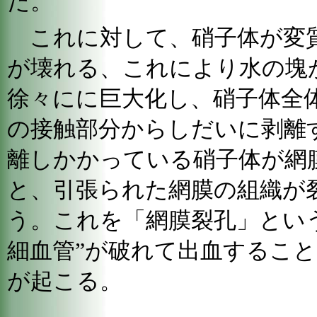
だ。
これに対して、硝子体が変
が壊れる、これにより水の塊
徐々にに巨大化し、硝子体全
の接触部分からしだいに剥離
離しかかっている硝子体が網
と、引張られた網膜の組織が
う。これを「網膜裂孔」とい
細血管”が破れて出血するこ
が起こる。