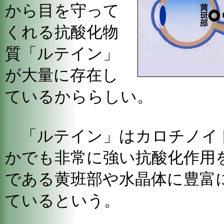
から目を守って
くれる抗酸化物
質「ルテイン」
が大量に存在し
ているかららしい。
「ルテイン」はカロチノイ
かでも非常に強い抗酸化作用
である黄班部や水晶体に豊富
ているという。