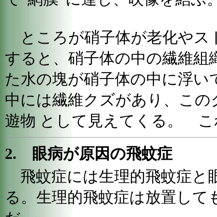
ところが硝子体が老化やス
すると、硝子体の中の繊維組
た水の塊が硝子体の中に浮い
中には繊維クズがあり、この
遊物 として見えてくる。 
2. 眼病が原因の飛蚊症
飛蚊症には生理的飛蚊症と
る。生理的飛蚊症は放置して