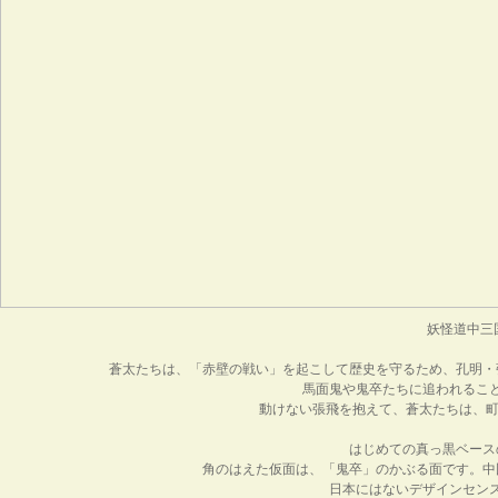
妖怪道中三
蒼太たちは、「赤壁の戦い」を起こして歴史を守るため、孔明・
馬面鬼や鬼卒たちに追われるこ
動けない張飛を抱えて、蒼太たちは、町
はじめての真っ黒ベース
角のはえた仮面は、「鬼卒」のかぶる面です。中
日本にはないデザインセン