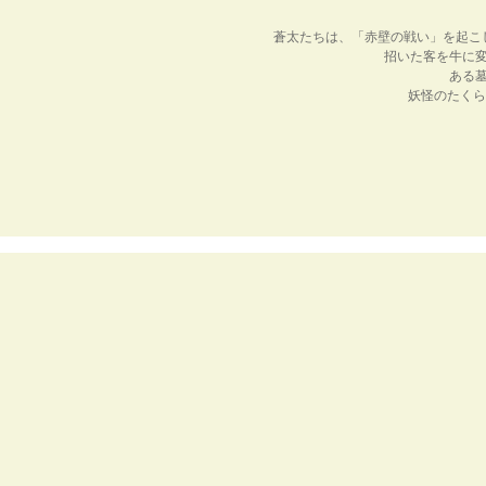
蒼太たちは、「赤壁の戦い」を起こ
招いた客を牛に
ある
妖怪のたくら