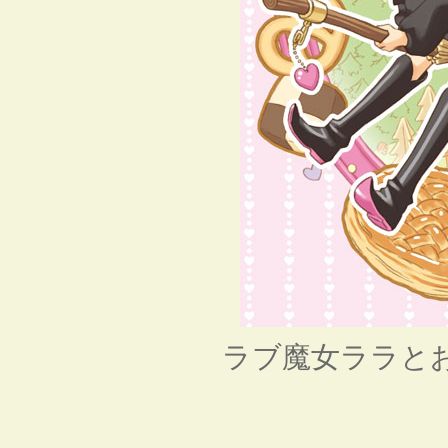
ラブ魔女ララと