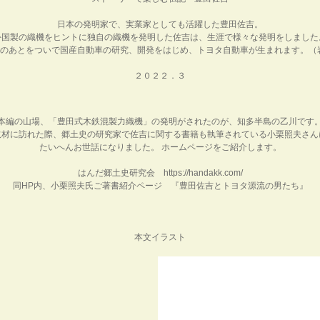
日本の発明家で、実業家としても活躍した豊田佐吉。
外国製の織機をヒントに独自の織機を発明した佐吉は、生涯で様々な発明をしました
のあとをついで国産自動車の研究、開発をはじめ、トヨタ自動車が生まれます。（
２０２２．３
本編の山場、「豊田式木鉄混製力織機」の発明がされたのが、知多半島の乙川です
取材に訪れた際、郷土史の研究家で佐吉に関する書籍も執筆されている小栗照夫さん
たいへんお世話になりました。 ホームページをご紹介します。
はんだ郷土史研究会
https://handakk.com/
同HP内、小栗照夫氏ご著書紹介ページ
『豊田佐吉とトヨタ源流の男たち』
本文イラスト