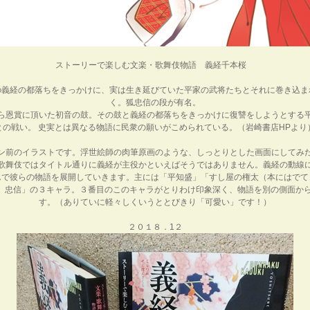
ストーリーで楽しむ文楽・歌舞伎物語 義経千本桜
の義経の都落ちをきっかけに、実は生き延びていた平家の武将たちとそれに巻き込ま
く。狐忠信の段が有名。
ら恩賞に頂いた初音の鼓。その鼓と義経の都落ちをきっかけに復讐をしようとする
との戦い。 史実とは異なる物語に民衆の願いがこめられている。（岩崎書店HPより
ン前のイラストです。浮世絵師の肉筆原画のような、しっとりとした画面にしてみ
歌舞伎ではタイトル通りに義経が主役かといえばそうではありません。義経の動線
んで彼らの物語を展開していきます。主には「平知盛」「すし屋の権太（本にはでて
字）忠信」の３キャラ。３番目のこのキャラがとりわけ印象深く、物語を別の側面か
す。（ありていに軽々しくいうととびきり「可愛い」です！）
２０１８．1２