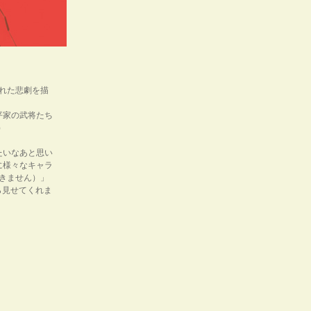
れた悲劇を描
平家の武将たち
）
たいなあと思い
に様々なキャラ
きません）」
ら見せてくれま