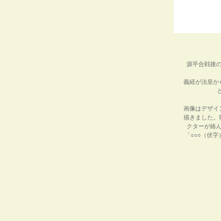
源平合戦後
義経が法皇か
画像はデザイ
描きました。
クターが絡
「○○○（伏