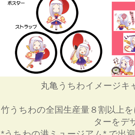
丸亀うちわイメージキ
竹うちわの全国生産量８割以上を
ターをデ
*うちわの港ミュージアム*
で出迎