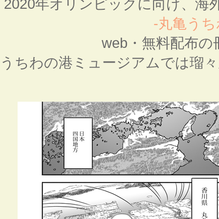
2020年オリンピックに向け、
-丸亀うち
web・無料配布
うちわの港ミュージアム
では瑠々