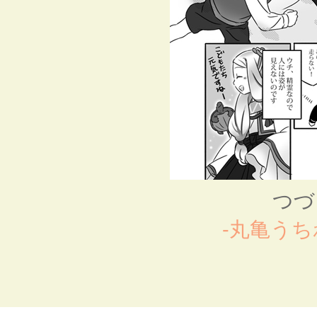
つづ
-丸亀うち