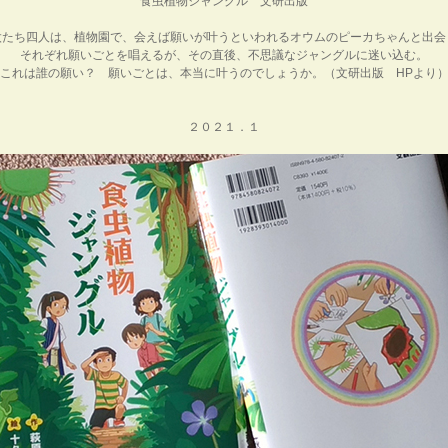
食虫植物ジャングル
文研出版
太たち四人は、植物園で、会えば願いが叶うといわれるオウムのピーカちゃんと出会
それぞれ願いごとを唱えるが、その直後、不思議なジャングルに迷い込む。
これは誰の願い？ 願いごとは、本当に叶うのでしょうか。（文研出版 HPより
２０２１．１