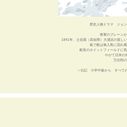
歴史人物ドラマ ジョン
将軍のブレーンか
1841年、土佐国（高知県）大浦浜の貧し
嵐で船は無人島に流れ着
船長のホイットフィールドに気
やがて日米の
万次郎の
＜伝記 小学中級から すべて