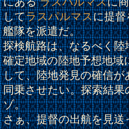
にある
ラスパルマス
に商
して
ラスパルマス
に提督
艦隊を派遣だ。
探検航路は、なるべく陸
確定地域の陸地予想地域
して、陸地発見の確信が
同乗させたい。探索結果
ゾ。
さぁ、提督の出航を見送