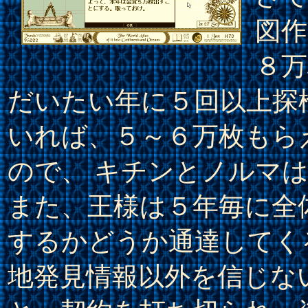
図作
８万
だいたい年に５回以上探
いれば、５～６万枚もら
ので、 キチンとノルマ
また、王様は５年毎に全
するかどうか通達してく
地発見情報以外を信じな