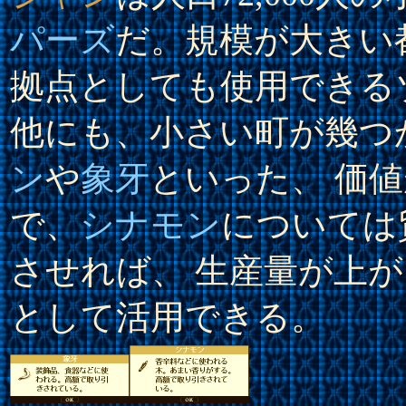
パーズ
だ。規模が大きい
拠点としても使用できる
他にも、小さい町が幾つ
ン
や
象牙
といった、 価
で、
シナモン
については
させれば、 生産量が上
として活用できる。