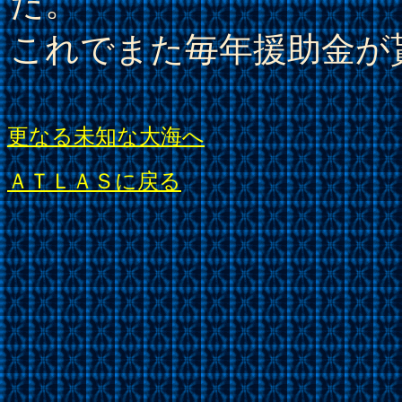
た。
これでまた毎年援助金が
更なる未知な大海へ
ＡＴＬＡＳに戻る