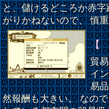
と、儲けるどころか赤字
がりかねないので、 慎
【
貿
イ
易品
然報酬も大きい。 なの