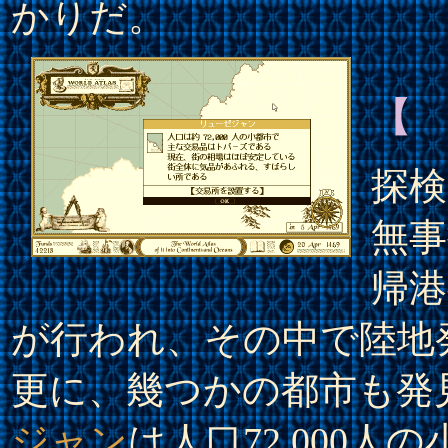
かりだ。
【
探
無事
帰港
が行われ、その中で陸地
更に、幾つかの都市も発
ジャン
は人口72,000人