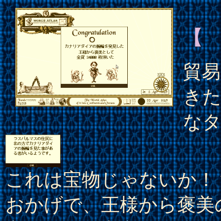
【
貿易
き
な
これは宝物じゃないか！
おかげで、王様から褒美