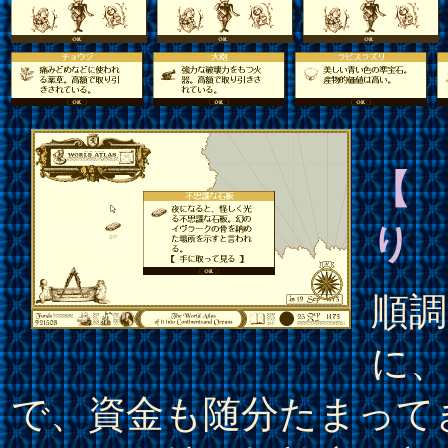
【
り
順調
に、
で、資金も随分たまって