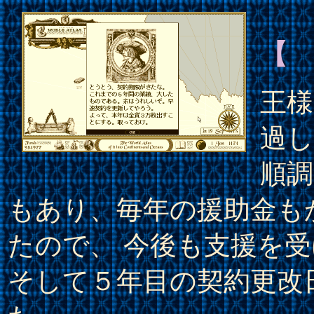
【
王様
過し
順
もあり、毎年の援助金も
たので、 今後も支援を
そして５年目の契約更改