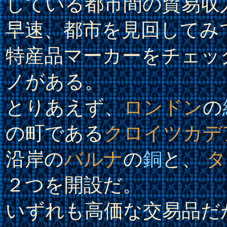
している都市間の貿易収
早速、都市を見回してみ
特産品マーカーをチェッ
ノがある。
とりあえず、
ロンドン
の
の町である
クロイツカデ
沿岸の
バルナ
の
銅
と、
タ
２つを開設だ。
いずれも高価な交易品だ