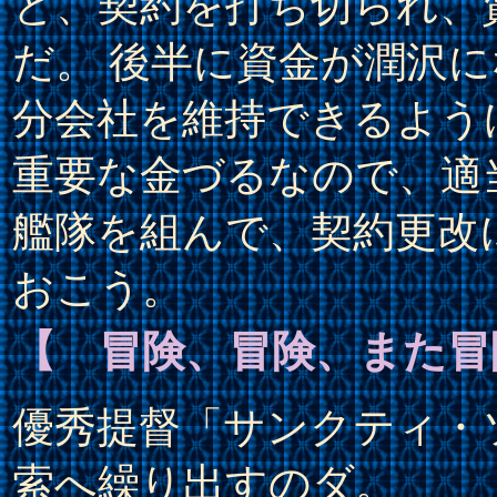
と、契約を打ち切られ、
だ。 後半に資金が潤沢
分会社を維持できるよう
重要な金づるなので、適
艦隊を組んで、契約更改
おこう。
【 冒険、冒険、また冒
優秀提督「サンクティ・
索へ繰り出すのダ。