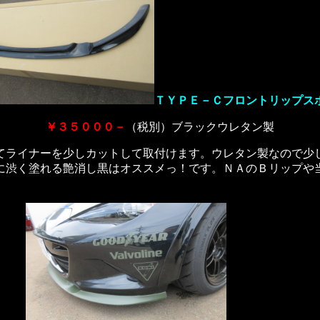
ＴＹＰＥ－Ｃフロントリップス
￥３５０００－
（税別）ブラックウレタン製
てライナーを少しカットして取付けます。ウレタン製なので少
に渋く塗れる艶消し黒はオススメっ！です。ＮＡのＢリップや