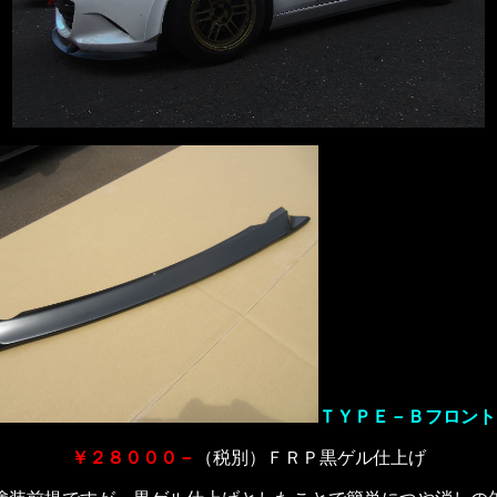
ＴＹＰＥ－Ｂフロント
￥２８０００－
（税別）ＦＲＰ黒ゲル仕上げ