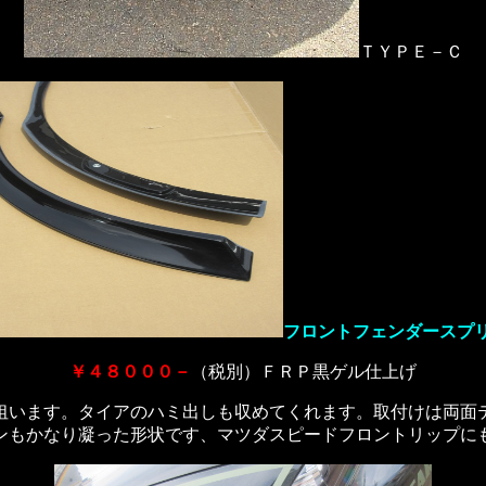
ＴＹＰＥ－Ｃ
フロントフェンダースプ
￥４８０００－
（税別）ＦＲＰ黒ゲル仕上げ
狙います。タイアのハミ出しも収めてくれます。取付けは両面
ンもかなり凝った形状です、マツダスピードフロントリップに