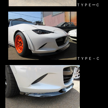
ＴＹＰＥーＣ
ＴＹＰＥ－Ｃ