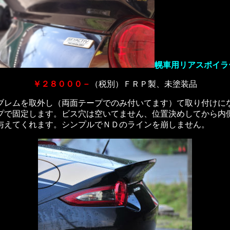
幌車用リアスポイラ
￥２８０００－
（税別）ＦＲＰ製、未塗装品
ブレムを取外し（両面テープでのみ付いてます）て取り付けに
プで固定します。ビス穴は空いてません、位置決めしてから内
与えてくれます。シンプルでＮＤのラインを崩しません。