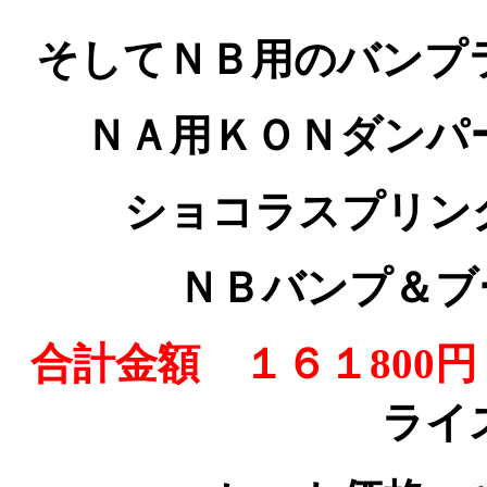
そしてＮＢ用のバンプ
ＮＡ用ＫＯＮダンパ
ショコラスプリン
ＮＢバンプ＆ブ
合計金額 １６１800
ライ