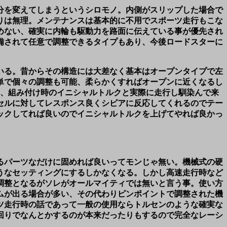
分を変えてしまうというシロモノ。内側がスリップした場合で
りは無理。メンテナンスは基本的に不用でスポーツ走行もこな
めない、確実に内輪も駆動力を路面に伝えている事が優先され
備されて任意で調整できるタイプもあり、今後ロードスターに
いる。昔からその構造には大差なく基本はオープンタイプで左
単で個々の調整も可能、柔らかくすればオープンに近くなるし
く、組み付け時のイニシャルトルクと実際に走行し馴染んで来
セルに対してレスポンス良くシビアに反応してくれるのでテー
ックしてれば良いのでイニシャルトルクを上げてやれば良かっ
るパーツなだけに固めれば良いってモンじゃ無い。機械式の硬
うなセッティングにするしかなくなる。しかし高速走行時など
調整となるがソレがオールマイティでは無いと言う事。使い方
ムが出る場合が多い、その代わりピンポイントで調整された機
ツ走行時の話であって一般の使用ならトルセンのような確実な
回りでなんとかするのが本来だったりもするので完全なレーシ