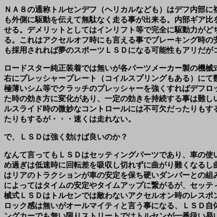
ＮＡ８の通称トルセンデフ（ヘリカルなども）はデフ内部に
も外側に駆動を伝えて無駄なく走る事が出来る。内部ギア比
せる。デメリットとしてはインリフト等で完全に駆動力がど
る。これはアクセルオフ時にも言える事でブレーキング時の
も採用されれば夢のスポーツＬＳＤになる可能性もアリだが
ロードスター純正装着では無いが各パーツメーカー製の機械
右にプレッシャープレート（コイルスプリングもある）にて
極薄いシム等でクラッチのプレッシャーを強くすればデフロ
た時の効き方に変化があり、一定の効きを持続する事は難し
ルスライド時の微妙なコントロールには不可欠だったりもす
たりもするが・・・速くは走れない。
で、ＬＳＤは強く効けば良いのか？
なんて言ってもＬＳＤはセッティングパーツであり、車の使
め過ぎは低速時に回転差を吸収し切れずに曲がり難くなるし
はリアのトラクションが車の安定を保ち硬いダンパーとの組
によってはタイムの安定やタイムアップに繋がるが、セッテ
械式ＬＳＤはトルセンでは敵わないアクセルオン時のレスポ
ロック感は無いがオールマイティと言う事になる、ＬＳＤ自
ングカーでも無い限りストリートではトルセンが一番扱い易