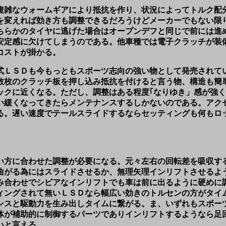
複雑なウォームギアにより抵抗を作り、状況によってトルク配
を変えれば効き方も調整できるだろうけどメーカーでもない限
ちらかのタイヤに逃げた場合はオープンデフと同じで前には進
安定感に欠けてしまうのである。他車種では電子クラッチが装
コストが掛かる。
式ＬＳＤも今もっともスポーツ志向の強い物として発売されて
数枚のクラッチ板を押し込み抵抗を付けると言う物、構造も簡
ックに近くなる。ただし、調整はある程度｢なりゆき」感が強
い緩くなってきたらメンテナンスするしかないのである。アク
る。遅い速度でテールスライドするならセッティングも何もロ
い方に合わせた調整が必要になる。元々左右の回転差を吸収す
曲がる為にはスライドさせるか、無理矢理インリフトさせるよ
み合わせでシビアなインリフトでも車は前に出るように硬めに
ィングされて無いＬＳＤなら幅広い効きのトルセンの方がタイ
ンスと駆動力を生み出しタイムに繋がる。ま、いずれもスポー
体が補助的に制御するパーツでありインリフトするようなら足
いと言える。