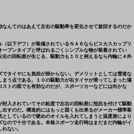
動なんてのはあえて左右の駆動率を変化させて旋回するのだか
ル（以下デフ）が装備されているＮＡ６ならビスカスカップリ
オープンタイプと呼ばれるごくシンプルな物が装着されてい
左右の回転差が生じる、駆動力も１０と例えるなら内輪に４外
ズでタイヤにも負担が掛からない。デメリットとしては雪道な
しまう点である。１０の駆動力が右タイヤが滑ってしまった場
コストの面でも有効なのだが、スポーツカーなどには向かな
が封入されていてその粘度で左右の回転差に抵抗を付けて駆動
し出すのだ。構造的にはもっと固くも出来るがメーカー標準装
抗としているので硬めのオイルを入れてしまうと温度差により
ズなので十分である。本格スポーツ走行時はまだまだ内輪がイ
しれない。