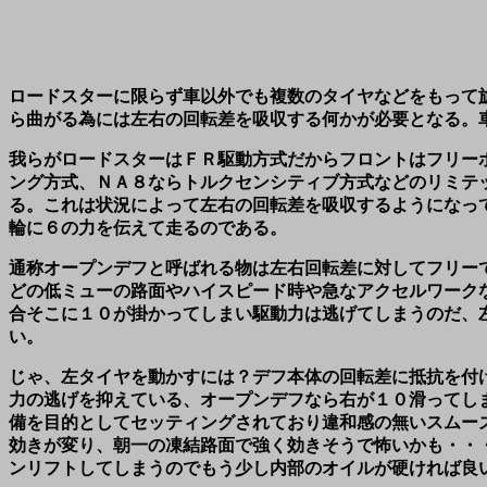
ロードスターに限らず車以外でも複数のタイヤなどをもって
ら曲がる為には左右の回転差を吸収する何かが必要となる。
我らがロードスターはＦＲ駆動方式だからフロントはフリー
ング方式、ＮＡ８ならトルクセンシティブ方式などのリミテ
る。これは状況によって左右の回転差を吸収するようになっ
輪に６の力を伝えて走るのである。
通称オープンデフと呼ばれる物は左右回転差に対してフリー
どの低ミューの路面やハイスピード時や急なアクセルワーク
合そこに１０が掛かってしまい駆動力は逃げてしまうのだ、
い。
じゃ、左タイヤを動かすには？デフ本体の回転差に抵抗を付
力の逃げを抑えている、オープンデフなら右が１０滑ってし
備を目的としてセッティングされており違和感の無いスムー
効きが変り、朝一の凍結路面で強く効きそうで怖いかも・・
ンリフトしてしまうのでもう少し内部のオイルが硬ければ良