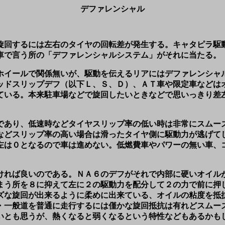
デファレンシャル
旋回するには左右のタイヤの回転差が発生する。キャタピラ駆
車で言う所の「デファレンシャルシステム」がそれに当たる。
ホイールで関係無いが、駆動を伝えるリアにはデファレンシャ
ッドスリップデフ（以下Ｌ、Ｓ、Ｄ）、ＡＴ車や限定車などは
ている。本来駐車場などで旋回したいときなどで思いっきり差
であり、低速時などタイヤスリップ率の低い時は非常にスムー
などスリップ率の高い場合は滑ったタイヤ側に駆動力が逃げて
左は０となるので車は進めない。低燃費車やパワーの無い車、
ければ良いのである。ＮＡ６のデフがそれで内部に硬いオイル
まう所を８に抑えて左に２の駆動力を配分して２の力で前に押
ズな旋回が出来るように柔めに出来ている、オイルの粘度を抵
・一般道を普通に走行するには僅かな旋回抵抗は有れどスムー
いとも思うが、熱くなると弱くなるという特性などもあるかも