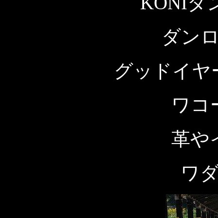
KONIダ
ダン
グッドイヤ
ワコ
革や
ワ