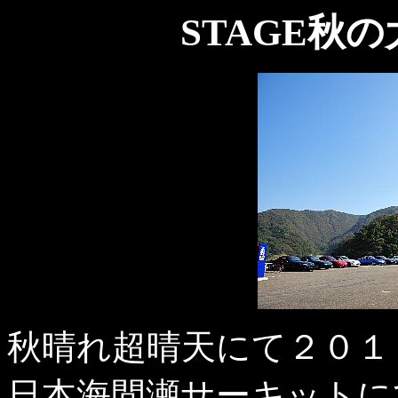
STAGE秋
秋晴れ超晴天にて２０１
日本海間瀬サーキットにて