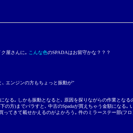
イク屋さんに｡
こんな色
のSPADAはお留守かな？？？
と､ エンジンの方もちょっと振動が”
なる｡ しかも振動となると､ 原因を探りながらの作業となる
下の方)までバラすと､ 中古のSpadaが買えちゃう金額になる｡
買ってきて載せかえるのがよかろう｡ 件のミラーステー部(フロ