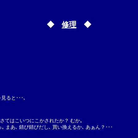
◆
修理
◆
ると･･･､
 さてはこいつにこかされたか？ むか｡
｡ まあ､ 錆び錆びだし､ 買い換えるか､ あぁん？･･･