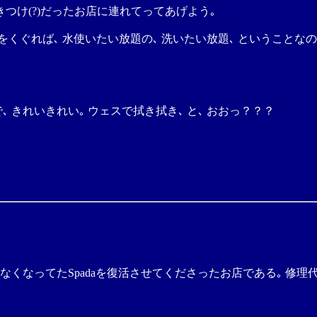
行きつけ(?)だったお店に連れてってあげよう｡
くぐれば､ 水使いたい放題の､ 洗いたい放題､ ということなのだが､
 きれいきれい｡ ウェスで拭き拭き､ と､ おおっ？？？
かなくなってたSpadaを復活させてくださったお店である｡ 修