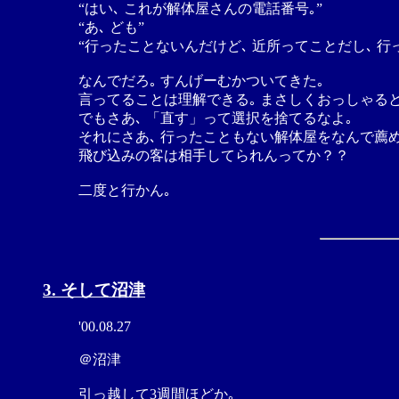
“はい､ これが解体屋さんの電話番号｡”
“あ､ ども”
“行ったことないんだけど､ 近所ってことだし､ 行
なんでだろ｡ すんげーむかついてきた｡
言ってることは理解できる｡ まさしくおっしゃると
でもさあ､ 「直す」って選択を捨てるなよ｡
それにさあ､ 行ったこともない解体屋をなんで薦
飛び込みの客は相手してられんってか？？
二度と行かん｡
3. そして沼津
'00.08.27
＠沼津
引っ越して3週間ほどか｡