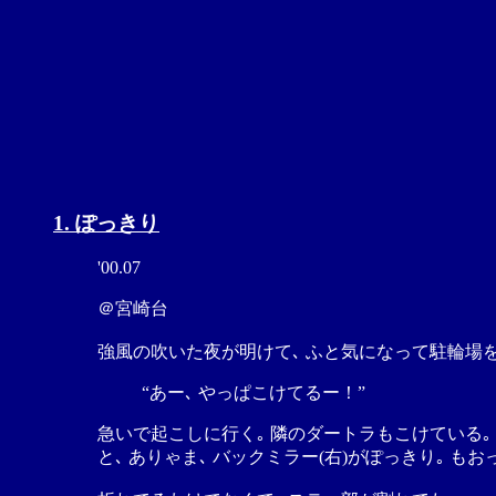
1. ぽっきり
'00.07
＠宮崎台
強風の吹いた夜が明けて､ ふと気になって駐輪場を見
“あー､ やっぱこけてるー！”
急いで起こしに行く｡ 隣のダートラもこけている｡
と､ ありゃま､ バックミラー(右)がぽっきり｡ もおっ