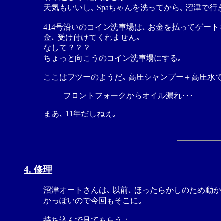
天気もいいし､ Spaちゃんを洗ってから､ 沼津で
414号沿いのコイン洗車場は､ お金を払ってゲートを
金､ 受け付けてくれません｡
なして？？？
ちょっと向こうのコイン洗車場にする｡
ここはフツーのようだ｡ 高圧シャンプー＋高圧水で､
フロントフォークからオイル漏れ･･･
まあ､ 11年だしねえ｡
4. 修理
沼津オートさんは､ 以前､ ほったらかしのため動
かっぽいので今回もそこに｡
持ち込んで見てもらう：