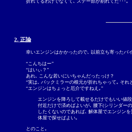
折れてるわけでなくて､ ステー部が割れてた･･･｡
2. 正論
幸いエンジンはかかったので､ 以前立ち寄ったバ
“こんちはー”
“はいぃ？”
あれ､ こんな若いにいちゃんだったっけ？
“実は､ バックミラーの根元が折れちゃって｡ それ
“エンジンはちょっと厄介ですねえ｡”
エンジンを降ろして載せるだけでもいい値段に
付近だけで済めばよいが､ 腰下(シリンダーの
したくないのであれば､ 解体屋でエンジンを
体屋で探せばよい｡
とのこと｡