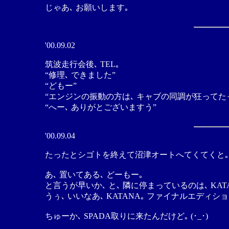
じゃあ､ お願いします｡
'00.09.02
筑波走行会後､ TEL｡
“修理､ できました”
“どもー”
“エンジンの振動の方は､ キャブの同調が狂ってた
“へー､ ありがとございますう”
'00.09.04
たったとシゴトを終えて沼津オートへてくてくと｡
あ､ 置いてある､ どーもー｡
と言うが早いか､ と､ 隣に停まっているのは､ KA
うぅ､ いいなあ､ KATANA｡ ファイナルエディシ
ちゅーか､ SPADA取りに来たんだけど｡ (･_･)