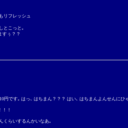
ともリフレッシュ
しとこっと｡
ますぅ？？
,210円です｡ はっ､ はちまん？？？ はい､ はちまんよんせんに
！！！
んくらいするんかいなあ｡