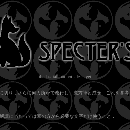
the last tail,but not tale.....yet
を適当に切り，さらに何カ所かで改行し，魔方陣と成せ．これを参
解読に当たっては頭の方から必要な文字だけ使うこと．