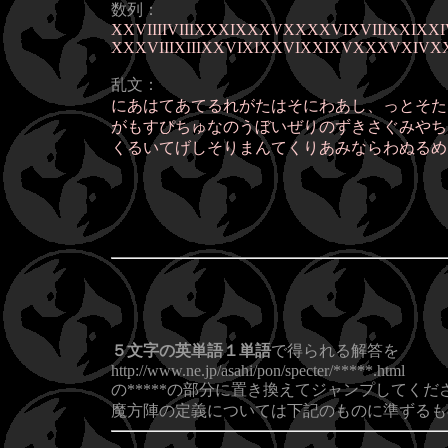
数列：
XXVIIIIVIIIXXXIXXXVXXXXVIXVIIIXXIXXIVX
XXXVIIIXIIIXXVIXIXXVIXXIXVXXXVXIVXX
乱文：
にあはてあてるれがたはそにわあし、っとそた
がもすぴちゅなのうぼいぜりのずきさぐみやち
くるいてげしそりまんてくりあみならわぬるめ
５文字の英単語１単語
で得られる解答を
http://www.ne.jp/asahi/pon/specter/*****.html
の*****の部分に置き換えてジャンプしてくだ
魔方陣の定義については下記のものに準ずるも