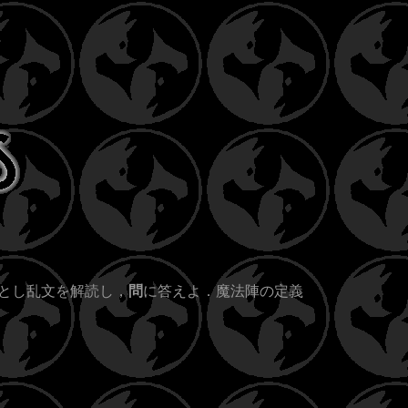
考とし乱文を解読し，
問
に答えよ．魔法陣の定義