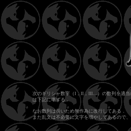
次のギリシャ数字（I，II，III…）の数列
は下記に準ずる．
なお数列は長いため無作為に改行してある．
また乱文は不必要に文字を増やしてあるので、