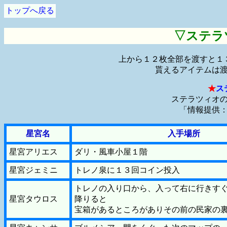
トップへ戻る
▽ステラ
上から１２枚全部を渡すと１
貰えるアイテムは
★
ス
ステラツィオ
「情報提供
星宮名
入手場所
星宮アリエス
ダリ・風車小屋１階
星宮ジェミニ
トレノ泉に１３回コイン投入
トレノの入り口から、入って右に行きす
星宮タウロス
降りると
宝箱があるところがありその前の民家の