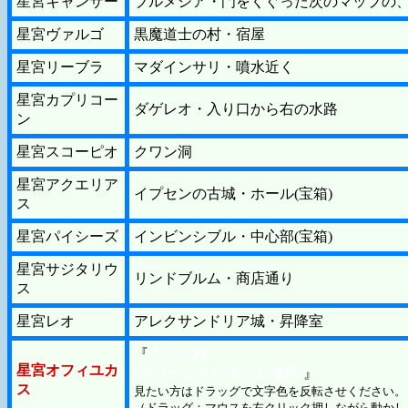
星宮キャンサー
ブルメシア・門をくぐった次のマップの
星宮ヴァルゴ
黒魔道士の村・宿屋
星宮リーブラ
マダインサリ・噴水近く
星宮カプリコー
ダゲレオ・入り口から右の水路
ン
星宮スコーピオ
クワン洞
星宮アクエリア
イプセンの古城・ホール(宝箱)
ス
星宮パイシーズ
インビンシブル・中心部(宝箱)
星宮サジタリウ
リンドブルム・商店通り
ス
星宮レオ
アレクサンドリア城・昇降室
『
クワン洞
星宮オフィユカ
(スコーピオがあった場所)
』
ス
見たい方はドラッグで文字色を反転させください。
（ドラッグ：マウスを左クリック押しながら動かし