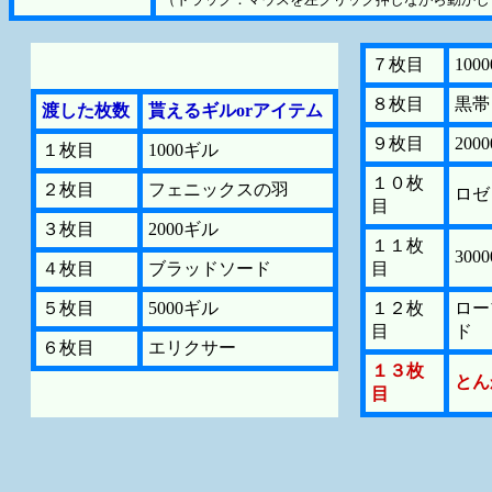
７枚目
100
８枚目
黒帯
渡した枚数
貰えるギルorアイテム
９枚目
200
１枚目
1000ギル
１０枚
２枚目
フェニックスの羽
ロゼ
目
３枚目
2000ギル
１１枚
300
４枚目
ブラッドソード
目
５枚目
5000ギル
１２枚
ロー
目
ド
６枚目
エリクサー
１３枚
とん
目