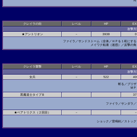
何
クレイラの街
レベル
HP
EX
攻撃方
★アントリオン
－
3938
0
ファイラ／サンドストーム（全体／ＨＰを１桁にす
メイワク粘液（迷惑）／反撃の
クレイラ襲撃
レベル
HP
EX
攻撃方
女兵
－
522
40
斬る／ブリザ
ＭＰ
黒魔道士タイプＢ
37
ファイラ／サンダラ
★ベアトリクス（２回目）
－
ショック／雷鳴剣／ストッ