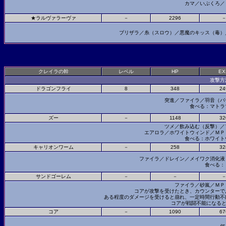
カマ／いぶくろ／
★ラルヴァラーヴァ
－
2296
ブリザラ／糸（スロウ）／悪魔のキッス（毒
クレイラの幹
レベル
HP
EX
攻撃方
ドラゴンフライ
8
348
24
突進／ファイラ／羽音（
食べる：マトラ
ズー
－
1148
32
ツメ／飲み込む（反撃）
エアロラ／ホワイトウィンド／Ｍ
食べる：ホワイト
キャリオンワーム
－
258
32
ファイラ／ドレイン／メイワク消化
食べる：
サンドゴーレム
－
－
ファイラ／砂嵐／Ｍ
コアが攻撃を受けたとき、カウンター
ある程度のダメージを受けると崩れ、一定時間行動
コアが戦闘不能になる
コア
－
1090
67