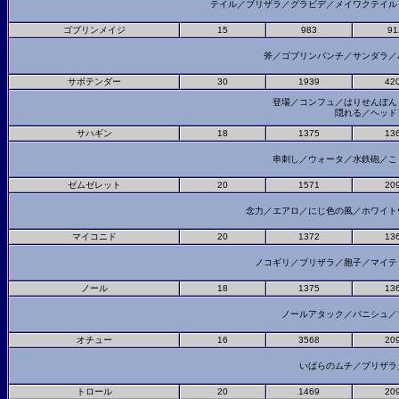
テイル／ブリザラ／グラビデ／メイワクテイ
ゴブリンメイジ
15
983
91
斧／ゴブリンパンチ／サンダラ
サボテンダー
30
1939
42
登場／コンフュ／はりせんぼ
隠れる／ヘッド
サハギン
18
1375
13
串刺し／ウォータ／水鉄砲／
ゼムゼレット
20
1571
20
念力／エアロ／にじ色の風／ホワイ
マイコニド
20
1372
13
ノコギリ／ブリザラ／胞子／マイ
ノール
18
1375
13
ノールアタック／バニシュ
オチュー
16
3568
20
いばらのムチ／ブリザ
トロール
20
1469
20