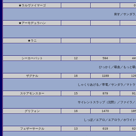
★ラルヴァイマーゴ
0
刺す／サンダラ
★アーモデュラハン
★ラニ
シーカーバット
12
594
44
ひっかく／吸血／もっと
ザグナル
16
1189
12
しゃくりあげる／帯電／サンダラ／マト
スケアモンスター
15
879
91
サイレントスラップ（沈黙）／ファイラ
グリフォン
16
1470
18
しっぽ／エアロ／エアロラ／ホワイ
フェザーサークル
13
619
62