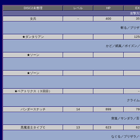
DISC2
未整理
レベル
HP
EX
攻撃方
女兵
－
400
35
斬る／ブリザ
★ダンタリアン
125
かど／紙嵐／ポイズン
★ソーン
★ゾーン
★ベアトリクス（３回目）
クライム
バンダースナッチ
14
899
78
突進／サンダラ／
黒魔道士タイプＣ
13
623
62
なぐる／ブリザラ