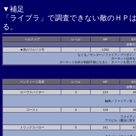
▼補足
「ライブラ」で調査できない敵のＨＰ
る。
ベルクメア
レベル
HP
EX
攻撃方
★黒のワルツ３号
－
1292
0
なぐる／サンダー／ファイア／ブリザド
ガーネット以外を
ガーネット以外が戦闘不能になると、ダメージを受け
ベンティーニ高原
レベル
HP
EX
攻撃方
カーヴスパイダー
3
123
4
触角／ファイア／糸
ゴースト
4
118
4
ファイア／
アスピル（魔法に対
トリックスパロー
5
191
6