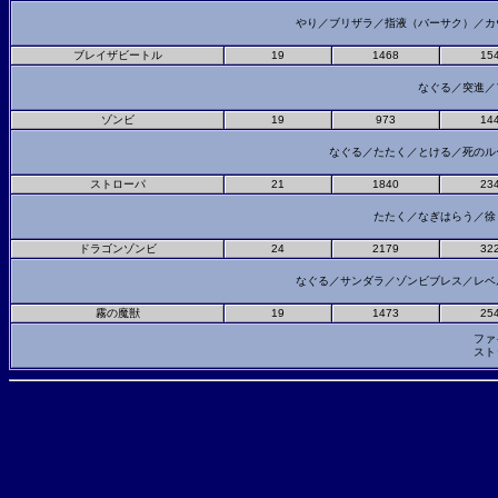
やり／ブリザラ／指液（バーサク）／
ブレイザビートル
19
1468
15
なぐる／突進／
ゾンビ
19
973
14
なぐる／たたく／とける／死の
ストローパ
21
1840
23
たたく／なぎはらう／
ドラゴンゾンビ
24
2179
32
なぐる／サンダラ／ゾンビブレス／レ
霧の魔獣
19
1473
25
ファ
スト