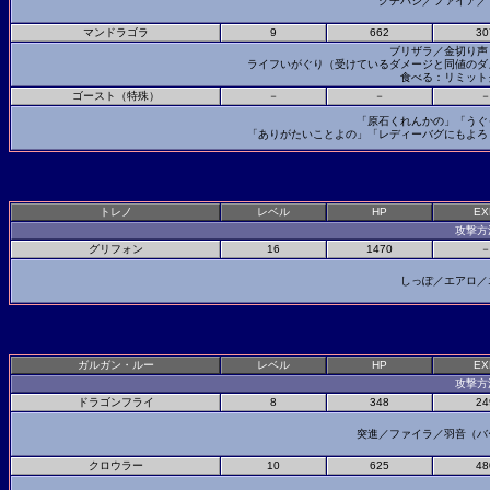
クチバシ／ファイア
マンドラゴラ
9
662
30
ブリザラ／金切り
ライフいがぐり（受けているダメージと同値の
食べる：リミット
ゴースト（特殊）
－
－
「原石くれんかの」「う
「ありがたいことよの」「レディーバグにもよ
トレノ
レベル
HP
EX
攻撃方
グリフォン
16
1470
しっぽ／エアロ／
ガルガン・ルー
レベル
HP
EX
攻撃方
ドラゴンフライ
8
348
24
突進／ファイラ／羽音（
クロウラー
10
625
48