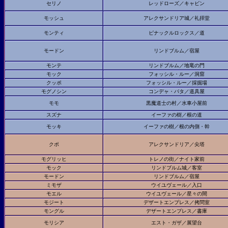
セリノ
レッドローズ／キャビン
モッシュ
アレクサンドリア城／礼拝堂
モンティ
ピナックルロックス／道
モードン
リンドブルム／宿屋
モンテ
リンドブルム／地竜の門
モック
フォッシル・ルー／洞窟
クッポ
フォッシル・ルー／採掘場
モグノシン
コンデャ・パタ／道具屋
モモ
黒魔道士の村／水車小屋前
スズナ
イーファの樹／根の道
モッキ
イーファの樹／根の内側・幹
クポ
アレクサンドリア／尖塔
モグリッヒ
トレノの街／ナイト家前
モック
リンドブルム城／客室
モードン
リンドブルム／宿屋
ミモザ
ウイユヴェール／入口
モエル
ウイユヴェール／星々の間
モジート
デザートエンプレス／拷問室
モングル
デザートエンプレス／書庫
モリシア
エスト・ガザ／展望台