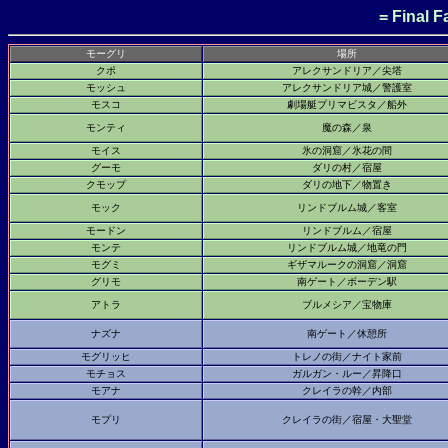
= Final F
モーグリ
場所
クポ
アレクサンドリア／尖塔
モッシュ
アレクサンドリア城／警護室
モスコ
劇場艇プリマビスタ／船外
モンティ
魔の森／泉
モイス
氷の洞窟／氷花の間
グーモ
ダリの村／宿屋
クモップ
ダリの地下／物置き
モック
リンドブルム城／客室
モードン
リンドブルム／宿屋
モンテ
リンドブルム城／地竜の門
モグミ
ギザマルークの洞窟／洞窟
グリモ
南ゲート／ボーデン駅
アトラ
ブルメシア／宝物庫
ナズナ
南ゲート／休憩所
モグリッヒ
トレノの街／ナイト家前
モチョス
ガルガン・ルー／昇降口
モアナ
クレイラの幹／内部
モプリ
クレイラの街／宿屋・大聖堂