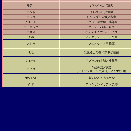
モラン
グルグ火山／室内
モンド
グルグ火山／通路
モック
リンドブルム城／客室
クモーレ
イプセンの古城／小部屋
モーロック
ブラン・バル／倉庫
モズメ
パンデモニウム／メイズ
クポ
アレクサンドリア／尖塔
アトラ
ブルメシア／宝物庫
モモ
黒魔道士の村／水車小屋前
クモーレ
イプセンの古城／小部屋
ク族の沼／茂み
モイス
（フォッシル・ルー入口／クイナ必須）
モゲレオ
ダゲレオ／右ホール
クポ
アレクサンドリア／尖塔